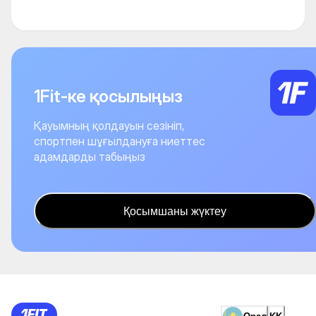
1Fit-ке қосылыңыз
Қауымның қолдауын сезініп,
спортпен шұғылдануға ниеттес
адамдарды табыңыз
Қосымшаны жүктеу