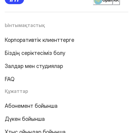
Орал
KK
Ынтымақтастық
Корпоративтік клиенттерге
Біздің серіктесіміз болу
Залдар мен студиялар
FAQ
Құжаттар
Абонемент бойынша
Дүкен бойынша
Ұтыс ойындар бойынша