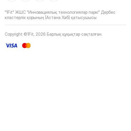
"1Fit" ЖШС "Инновациялық технологиялар паркі" Дербес
кластерлік қорының (Астана Хаб) қатысушысы
Copyright ©1Fit,
2026
Барлық құқықтар сақталған
.