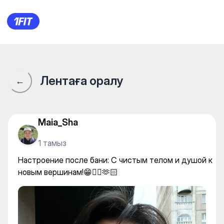
Настроение после бани: С ч
Лентаға оралу
←
Maia_Sha
1 тамыз
Настроение после бани: С чистым телом и душой к
новым вершинам!😁👍🏻🫶🏻