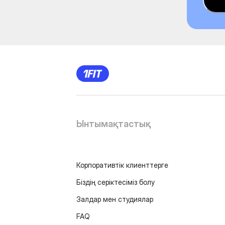
Ынтымақтастық
Корпоративтік клиенттерге
Біздің серіктесіміз болу
Залдар мен студиялар
FAQ