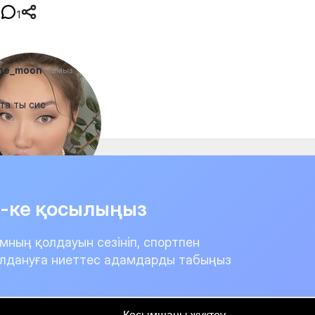
1
the_moon
1 тамыз
та ты сис
it-ке қосылыңыз
мның қолдауын сезініп, спортпен
лдануға ниеттес адамдарды табыңыз