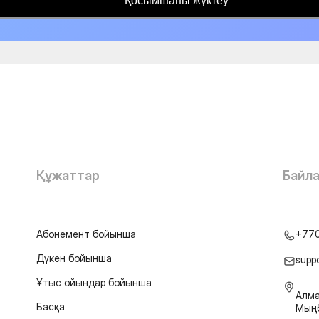
Қосымшаны жүктеу
Құжаттар
Байл
Абонемент бойынша
+77
Дүкен бойынша
supp
Ұтыс ойындар бойынша
Алма
Басқа
Мыңб