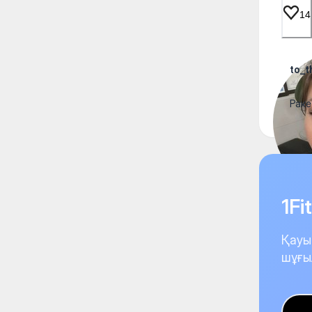
14
to_
Раке
1F
Қауы
шұғы