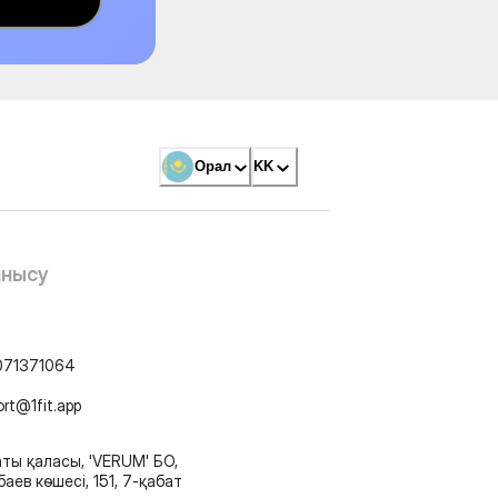
Орал
KK
анысу
071371064
ort@1fit.app
ты қаласы, 'VERUM' БО,
аев көшесі, 151, 7-қабат