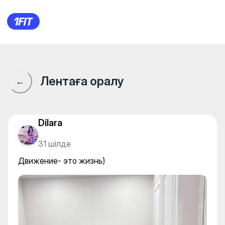
Wow Stretching — Yoga
Лентаға оралу
←
Dilara
31 шілде
Движение- это жизнь)