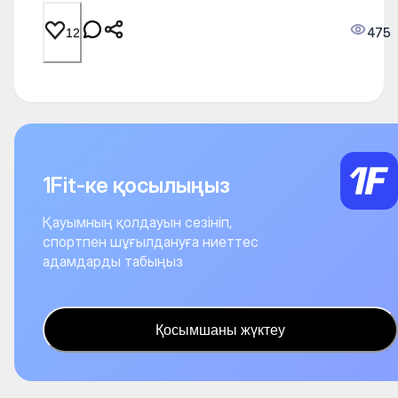
475
12
1Fit-ке қосылыңыз
Қауымның қолдауын сезініп,
спортпен шұғылдануға ниеттес
адамдарды табыңыз
Қосымшаны жүктеу