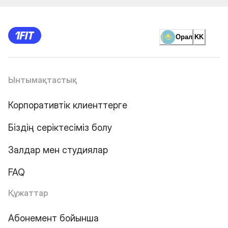
Орал
KK
Ынтымақтастық
Корпоративтік клиенттерге
Біздің серіктесіміз болу
Залдар мен студиялар
FAQ
Құжаттар
Абонемент бойынша