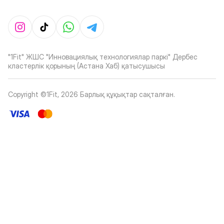
"1Fit" ЖШС "Инновациялық технологиялар паркі" Дербес
кластерлік қорының (Астана Хаб) қатысушысы
Copyright ©1Fit,
2026
Барлық құқықтар сақталған
.