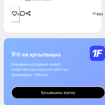
664
4
1Fit-ке қосылыңыз
Қауымның қолдауын сезініп,
спортпен шұғылдануға ниеттес
адамдарды табыңыз
Қосымшаны жүктеу