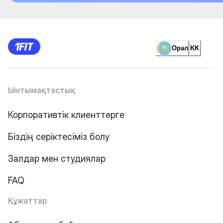
Орал
KK
Ынтымақтастық
Корпоративтік клиенттерге
Біздің серіктесіміз болу
Залдар мен студиялар
FAQ
Құжаттар