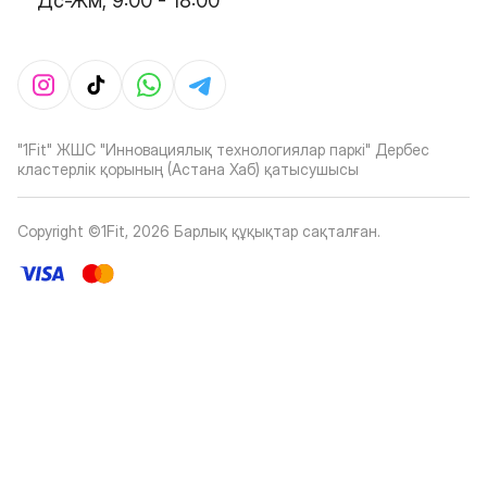
Дс-Жм, 9:00 - 18:00
"1Fit" ЖШС "Инновациялық технологиялар паркі" Дербес
кластерлік қорының (Астана Хаб) қатысушысы
Copyright ©1Fit,
2026
Барлық құқықтар сақталған
.