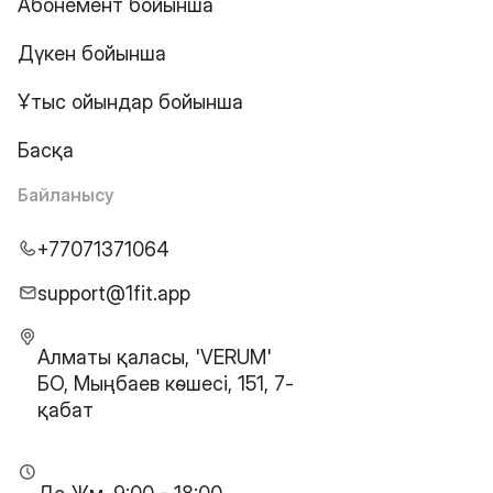
Абонемент бойынша
Дүкен бойынша
Ұтыс ойындар бойынша
Басқа
Байланысу
+77071371064
support@1fit.app
Алматы қаласы, 'VERUM'
БО, Мыңбаев көшесі, 151, 7-
қабат