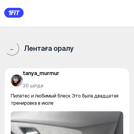
EIVA STUDIO для женщин на
Лентаға оралу
←
tanya_murmur
30 шілде
Пилатес и любимый блеск Это была двадцатая
тренировка в июле