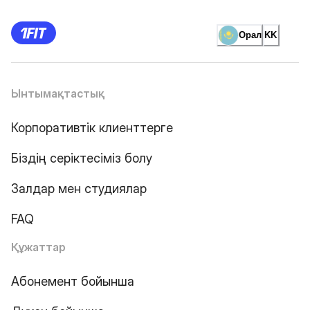
Орал
KK
Ынтымақтастық
Корпоративтік клиенттерге
Біздің серіктесіміз болу
Залдар мен студиялар
FAQ
Құжаттар
Абонемент бойынша