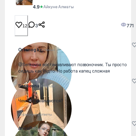
4.9
★
Айкуне Алматы
3
771
12
Ortonog.kz
1 тамыз
@Serikovna востанавливают позвоночник. Ты просто
сидишь как будто. Но работа капец сложная
Serikovna
30 шілде
Чем тут занимаются?
Посмотреть ответы
AnnaP
30 шілде