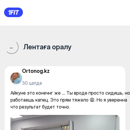
Айкуне Алматы на Байтурсын
Лентаға оралу
←
Ortonog.kz
30 шілде
Айкуне это конечнг же .... Ты вроде просто сидишь, но
работаешь капец. Это прям тяжело 😩. Но я уверенна
что результат будет точно.