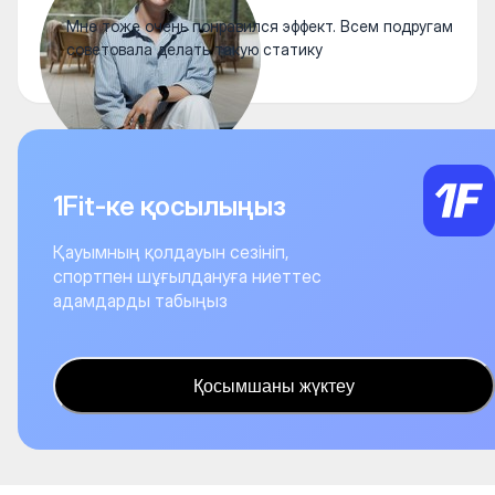
Мне тоже очень понравился эффект. Всем подругам
советовала делать такую статику
1Fit-ке қосылыңыз
Қауымның қолдауын сезініп,
спортпен шұғылдануға ниеттес
адамдарды табыңыз
Қосымшаны жүктеу