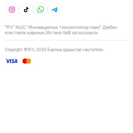
"1Fit" ЖШС "Инновациялық технологиялар паркі" Дербес
кластерлік қорының (Астана Хаб) қатысушысы
Copyright ©1Fit,
2026
Барлық құқықтар сақталған
.