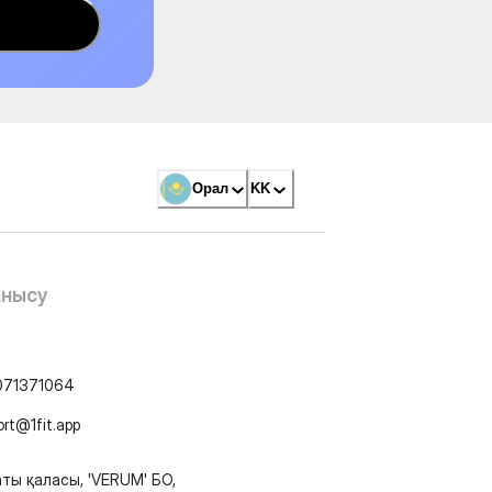
Орал
KK
анысу
071371064
ort@1fit.app
ты қаласы, 'VERUM' БО,