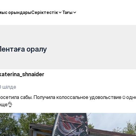
мыс орындары
мыс орындары
Серіктестік
Серіктестік
Тағы
Тағы
Лентаға оралу
katerina_shnaider
0 шілде
посетила сабы. Получила колоссальное удовольствие☺️одн
еще👌