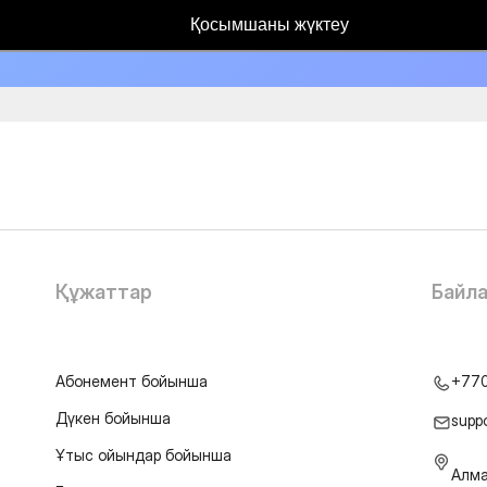
Қосымшаны жүктеу
Құжаттар
Байл
Абонемент бойынша
+77
Дүкен бойынша
supp
Ұтыс ойындар бойынша
Алма