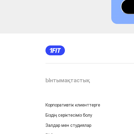
Ынтымақтастық
Корпоративтік клиенттерге
Біздің серіктесіміз болу
Залдар мен студиялар