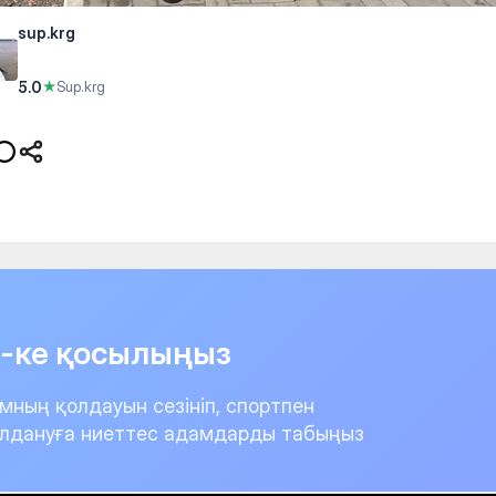
sup.krg
5.0
★
Sup.krg
it-ке қосылыңыз
мның қолдауын сезініп, спортпен
лдануға ниеттес адамдарды табыңыз