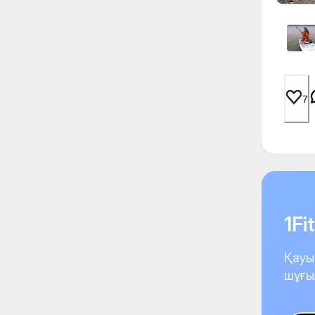
7
1F
Қауы
шұғы