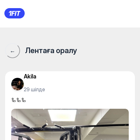
XL - фитнес клуб — Gym
Лентаға оралу
←
Akila
29 шілде
🦾🦾🦾