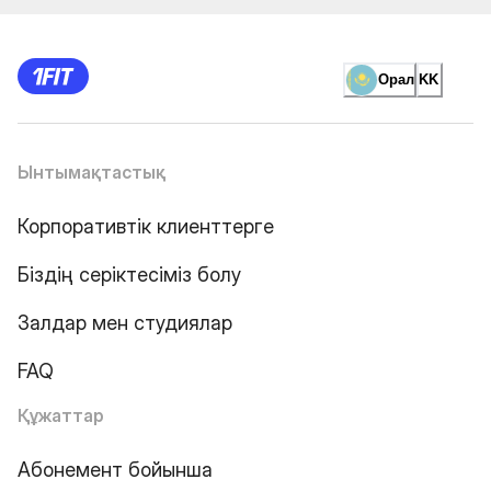
Орал
KK
Ынтымақтастық
Корпоративтік клиенттерге
Біздің серіктесіміз болу
Залдар мен студиялар
FAQ
Құжаттар
Абонемент бойынша