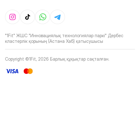
"1Fit" ЖШС "Инновациялық технологиялар паркі" Дербес
кластерлік қорының (Астана Хаб) қатысушысы
Copyright ©1Fit,
2026
Барлық құқықтар сақталған
.