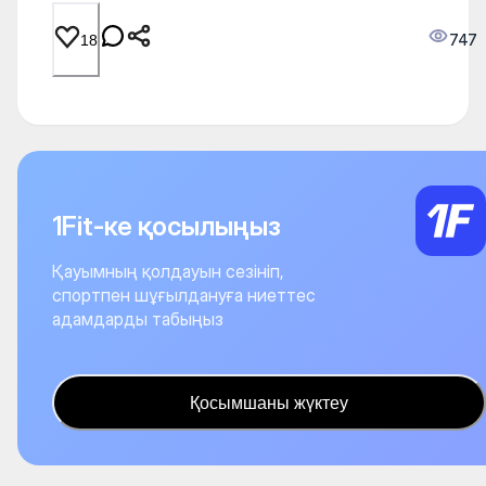
747
18
1Fit-ке қосылыңыз
Қауымның қолдауын сезініп,
спортпен шұғылдануға ниеттес
адамдарды табыңыз
Қосымшаны жүктеу