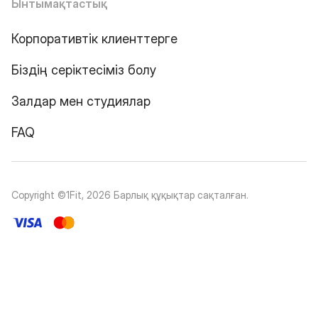
Ынтымақтастық
Корпоративтік клиенттерге
Біздің серіктесіміз болу
Залдар мен студиялар
FAQ
Copyright ©1Fit,
2026
Барлық құқықтар сақталған
.