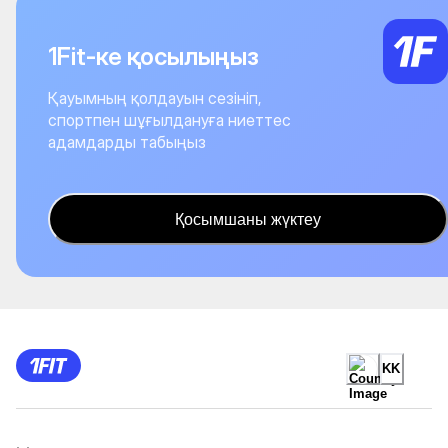
1Fit-ке қосылыңыз
Қауымның қолдауын сезініп,
спортпен шұғылдануға ниеттес
адамдарды табыңыз
Қосымшаны жүктеу
KK