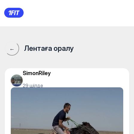
1Fit қауымдастығы · 1Fit
Лентаға оралу
←
SimonRiley
29 шілде