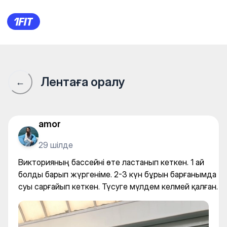
Викторияның бассейні өте ла
Лентаға оралу
←
amor
29 шілде
Викторияның бассейні өте ластанып кеткен. 1 ай
болды барып жүргеніме. 2-3 күн бұрын барғанымда
суы сарғайып кеткен. Түсуге мүлдем келмей қалған.