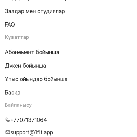
Залдар мен студиялар
FAQ
Құжаттар
Абонемент бойынша
Дүкен бойынша
Ұтыс ойындар бойынша
Басқа
Байланысу
+77071371064
support@1fit.app