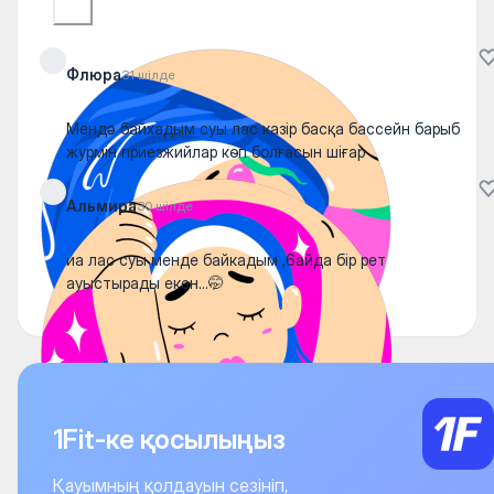
Флюра
31 шілде
Мендә байхадым суы лас казір басқа бассейн барыб
журмін приезжийлар көп болғасын шіғар
Альмира
30 шілде
иа лас суы менде байкадым ,6айда бір рет
ауыстырады екен...🤭
1Fit-ке қосылыңыз
Қауымның қолдауын сезініп,