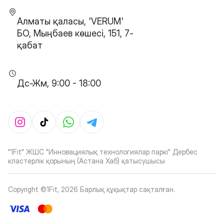
Алматы қаласы, 'VERUM'
БО, Мыңбаев көшесі, 151, 7-
қабат
Дс-Жм, 9:00 - 18:00
"1Fit" ЖШС "Инновациялық технологиялар паркі" Дербес
кластерлік қорының (Астана Хаб) қатысушысы
Copyright ©1Fit,
2026
Барлық құқықтар сақталған
.