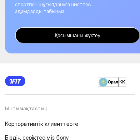
спортпен шұғылдануға ниеттес
адамдарды табыңыз
Қосымшаны жүктеу
Орал
KK
Ынтымақтастық
Корпоративтік клиенттерге
Біздің серіктесіміз болу