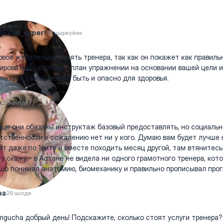
sulan_expert
12 қыркүйек
рвое желательно нанять тренера, так как он покажет как правиль
ироваться, составит план упражнении на основании вашей цели и 
маться самой может быть и опасно для здоровья.
.
29 шілде
ще они обязаны инструктаж базовый предоставлять, но социальн
тственности к сожалению нет ни у кого. Думаю вам будет лучше 
т даже по 1фиту и вместе походить месяц другой, там втянитесь
у скажу - в Астане не видела ни одного грамотного тренера, кот
шо понимал анатомию, биомеханику и правильно прописывал про
на
29 шілде
igucha добрый день! Подскажите, сколько стоят услуги тренера?