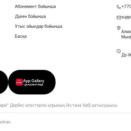
Абонемент бойынша
+77
Дүкен бойынша
supp
Ұтыс ойындар бойынша
Алма
Басқа
Мыңб
Дс-Ж
App Gallery
-да қолжетімді
аркі" Дербес кластерлік қорының (Астана Хаб) қатысушысы
алған
.