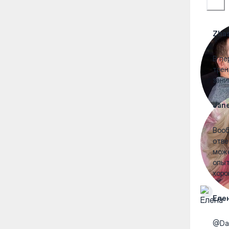
Zhas
В пе
трен
зани
Jane
Вооб
отве
може
опыт
хоро
Еле
@Dar