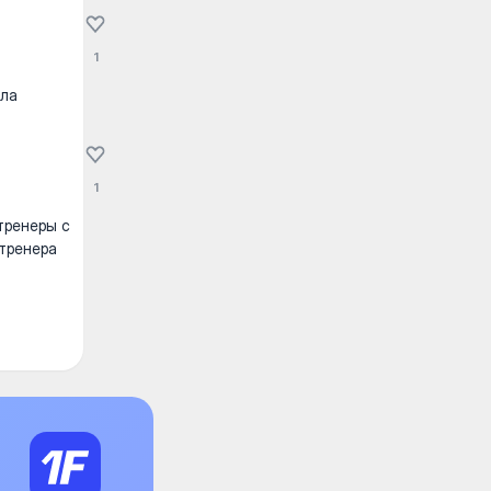
1
ала
1
тренеры с
 тренера