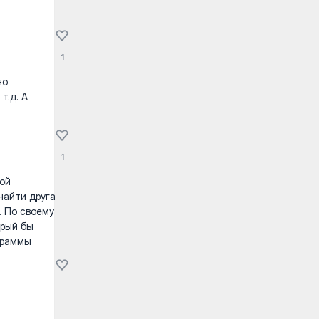
1
но
т.д. А
1
ой
найти друга
. По своему
орый бы
граммы