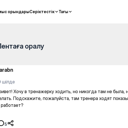
ку ходить, но никогда там не
мыс орындары
мыс орындары
Серіктестік
Серіктестік
Тағы
Тағы
Лентаға оралу
narabn
9 шілде
ивет! Хочу в тренажерку ходить, но никогда там не была, 
делать. Подскажите, пожалуйста, там тренера ходят показ
о работает?
5