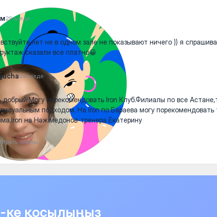
им
29 шілде
вствуйте,нет не в одном зале не показывают ничего )) я спрашив
руктаж сказали все платно😀
gucha
29 шілде
 добрый!Могу порекомендовать Iron Клуб.Филиалы по все Астане,
вилуальным подходом. На Iron по Бараева могу порекомендовать
ма,Iron на Нәжімедонов-тренера Екатерину
отреть ответы
it-ке қосылыңыз