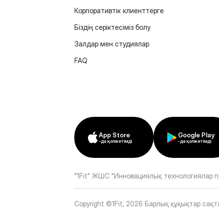
Корпоративтік клиенттерге
Біздің серіктесіміз болу
Залдар мен студиялар
FAQ
App Store
Google Play
-да қолжетімді
-да қолжетімді
"1Fit" ЖШС "Инновациялық технологиялар п
Copyright ©1Fit,
2026
Барлық құқықтар сақт