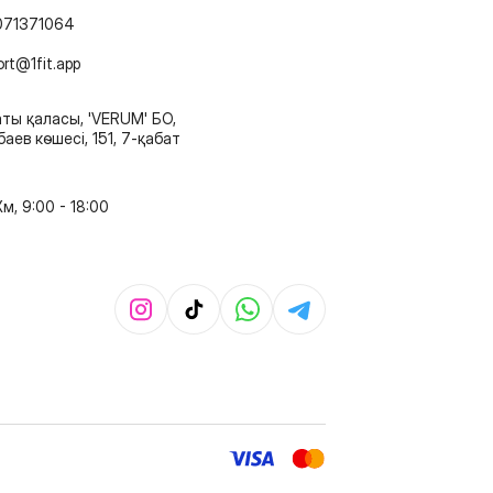
071371064
ort@1fit.app
ты қаласы, 'VERUM' БО,
аев көшесі, 151, 7-қабат
м, 9:00 - 18:00