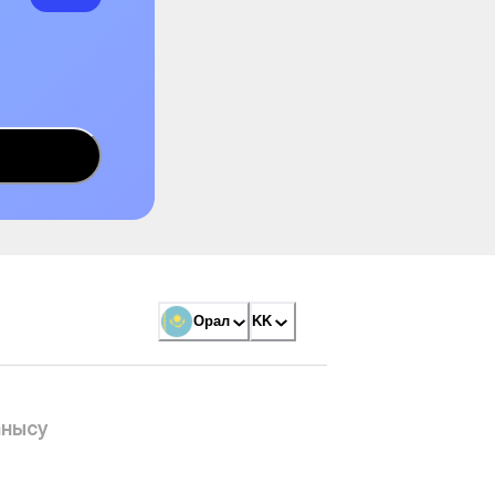
Орал
KK
анысу