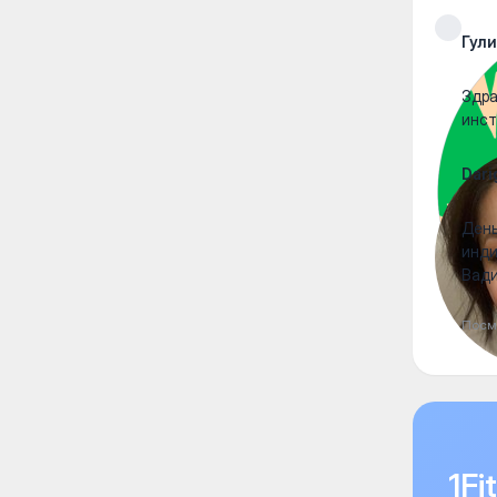
Гул
Здра
инст
Dari
День
инди
Вади
Посм
1F