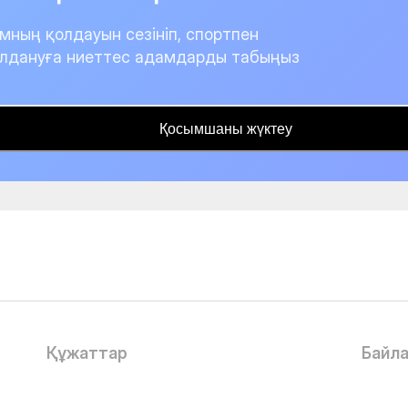
мның қолдауын сезініп, спортпен
лдануға ниеттес адамдарды табыңыз
Қосымшаны жүктеу
Құжаттар
Байл