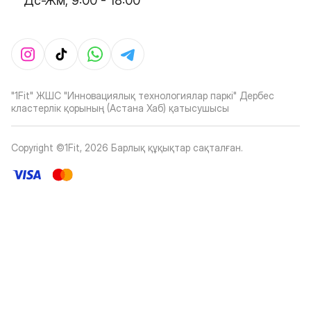
Дс-Жм, 9:00 - 18:00
"1Fit" ЖШС "Инновациялық технологиялар паркі" Дербес
кластерлік қорының (Астана Хаб) қатысушысы
Copyright ©1Fit,
2026
Барлық құқықтар сақталған
.