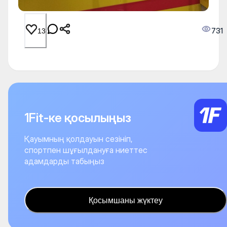
731
13
1Fit-ке қосылыңыз
Қауымның қолдауын сезініп,
спортпен шұғылдануға ниеттес
адамдарды табыңыз
Қосымшаны жүктеу