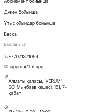
Абонемент бойынша
Дүкен бойынша
Ұтыс ойындар бойынша
Басқа
Байланысу
+77071371064
support@1fit.app
Алматы қаласы, 'VERUM'
БО, Мыңбаев көшесі, 151, 7-
қабат