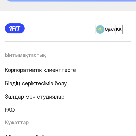
Орал
KK
Ынтымақтастық
Корпоративтік клиенттерге
Біздің серіктесіміз болу
Залдар мен студиялар
FAQ
Құжаттар