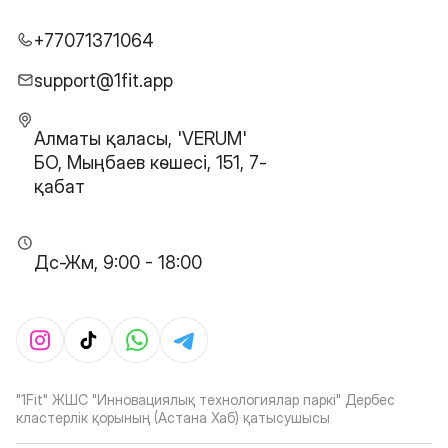
+77071371064
support@1fit.app
Алматы қаласы, 'VERUM'
БО, Мыңбаев көшесі, 151, 7-
қабат
Дс-Жм, 9:00 - 18:00
"1Fit" ЖШС "Инновациялық технологиялар паркі" Дербес
кластерлік қорының (Астана Хаб) қатысушысы