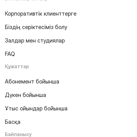
Корпоративтік клиенттерге
Біздің серіктесіміз болу
Залдар мен студиялар
FAQ
Құжаттар
Абонемент бойынша
Дүкен бойынша
Ұтыс ойындар бойынша
Басқа
Байланысу