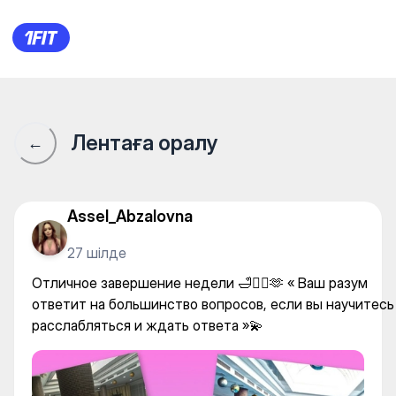
Grand Hotel Victory — Gym
Лентаға оралу
←
Assel_Abzalovna
27 шілде
Отличное завершение недели 🛁🧖‍♀️🫶 « Ваш разум
ответит на большинство вопросов, если вы научитесь
расслабляться и ждать ответа »💫