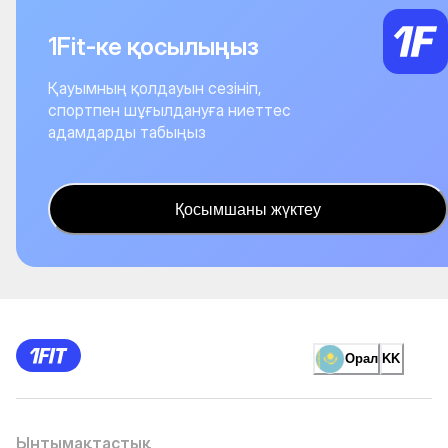
1Fit-ке қосылыңыз
Қауымның қолдауын сезініп,
спортпен шұғылдануға ниеттес
адамдарды табыңыз
Қосымшаны жүктеу
Орал
KK
Ынтымақтастық