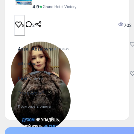
4.9
★
Grand Hotel Victory
2
702
9
Assel_Abzalovna
10 тамыз
@beer да)
beer
10 тамыз
Это в Актау?
Посмотреть ответы