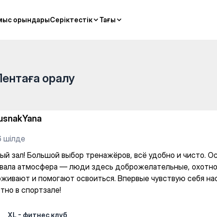
мыс орындары
мыс орындары
Серіктестік
Серіктестік
Тағы
Тағы
Лентаға оралу
usnakYana
6 шілде
ый зал! Большой выбор тренажёров, всё удобно и чисто. О
вала атмосфера — люди здесь доброжелательные, охотн
живают и помогают освоиться. Впервые чувствую себя на
тно в спортзале!
XL - фитнес клуб