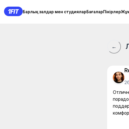
XL - фитнес клуб — Gym
Барлық залдар мен студиялар
Барлық залдар мен студиялар
Бағалар
Бағалар
Пікірлер
Пікірлер
Жұ
Жұ
←
R
2
Отличн
порадо
поддер
комфор