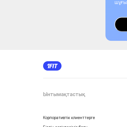
шұғы
Ынтымақтастық
Корпоративтік клиенттерге