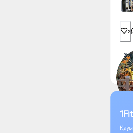
2
Blo
Ну н
1F
Қауы