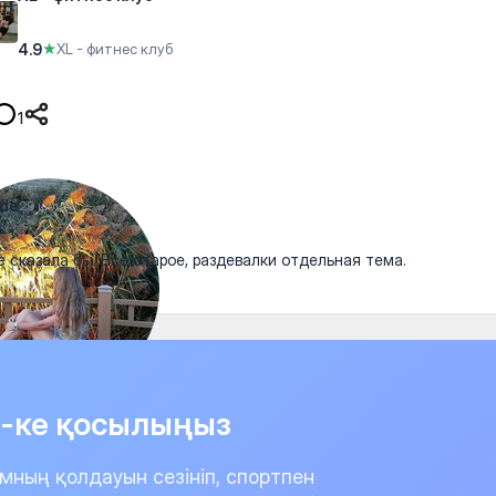
4.9
★
XL - фитнес клуб
1
nde
29 шілде
е сказала бы. Все старое, раздевалки отдельная тема.
it-ке қосылыңыз
мның қолдауын сезініп, спортпен