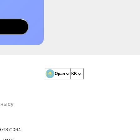
Орал
KK
анысу
071371064