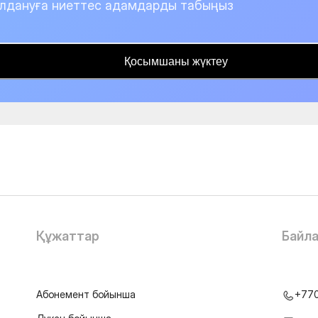
лдануға ниеттес адамдарды табыңыз
Қосымшаны жүктеу
Құжаттар
Байл
Абонемент бойынша
+77