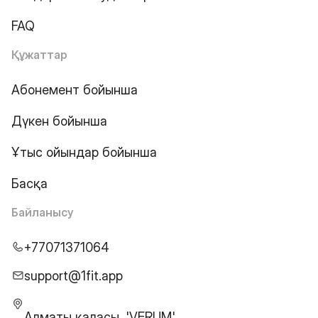
FAQ
Құжаттар
Абонемент бойынша
Дүкен бойынша
Ұтыс ойындар бойынша
Басқа
Байланысу
+77071371064
support@1fit.app
Алматы қаласы, 'VERUM'