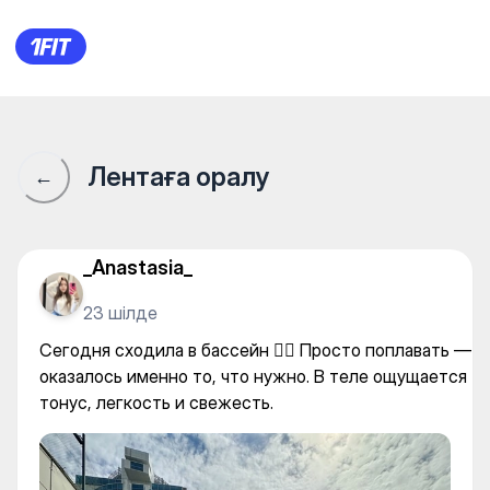
RIXFIT | ФИТНЕС • БАССЕЙН
Лентаға оралу
←
_Anastasia_
23 шілде
Сегодня сходила в бассейн 🏊‍♀️ Просто поплавать —
оказалось именно то, что нужно. В теле ощущается
тонус, легкость и свежесть.