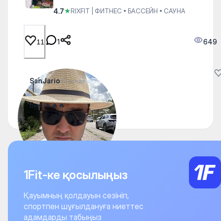
4.7
★
RIXFIT | ФИТНЕС • БАССЕЙН • САУНА
1
649
11
SanJario
23 шілде
Вид 🔥🔥🔥
1Fit-ке қосылыңыз
Қауымның қолдауын сезініп,
спортпен шұғылдануға ниеттес
адамдарды табыңыз