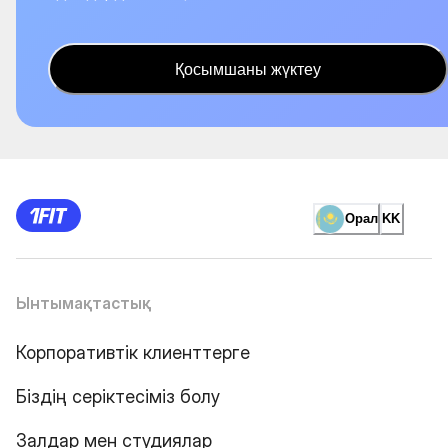
Қосымшаны жүктеу
Орал
KK
Ынтымақтастық
Корпоративтік клиенттерге
Біздің серіктесіміз болу
Залдар мен студиялар