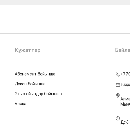
Құжаттар
Байл
Абонемент бойынша
+77
Дүкен бойынша
supp
Ұтыс ойындар бойынша
Алма
Басқа
Мыңб
Дс-Ж