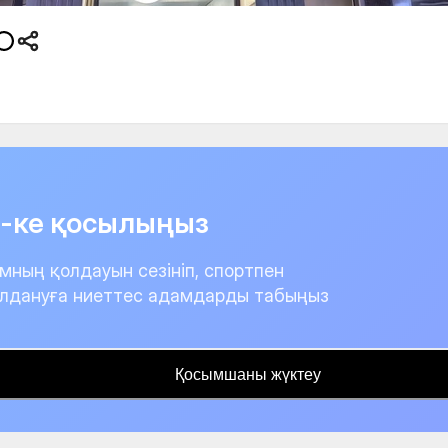
it-ке қосылыңыз
мның қолдауын сезініп, спортпен
лдануға ниеттес адамдарды табыңыз
Қосымшаны жүктеу