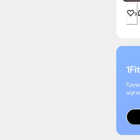
9
1F
Қауы
шұғы