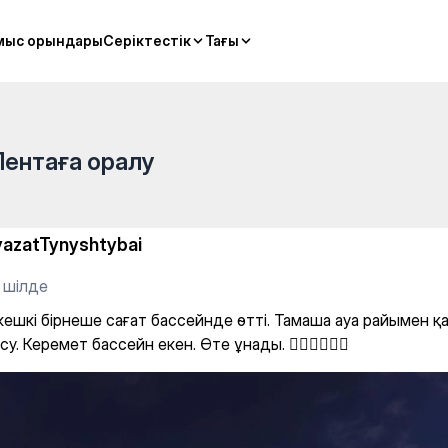
 бассейнде өтті. Тамаша ауа 
мыс орындары
мыс орындары
Серіктестік
Серіктестік
Тағы
Тағы
Лентаға оралу
yazatTynyshtybai
 шілде
 кешкі бірнеше сағат бассейнде өтті. Тамаша ауа райымен қа
у. Керемет бассейн екен. Өте ұнады. 🏊‍♀️🚣‍♀️🧜‍♀️