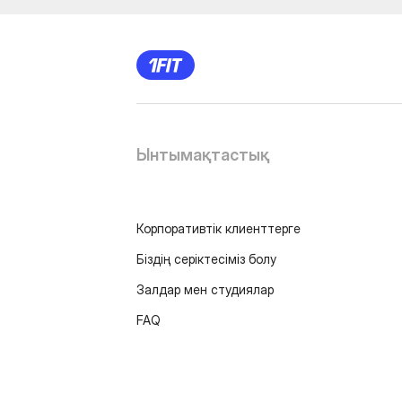
Ынтымақтастық
Корпоративтік клиенттерге
Біздің серіктесіміз болу
Залдар мен студиялар
FAQ