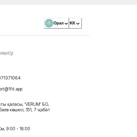
Орал
KK
анысу
071371064
ort@1fit.app
ты қаласы, 'VERUM' БО,
аев көшесі, 151, 7-қабат
м, 9:00 - 18:00