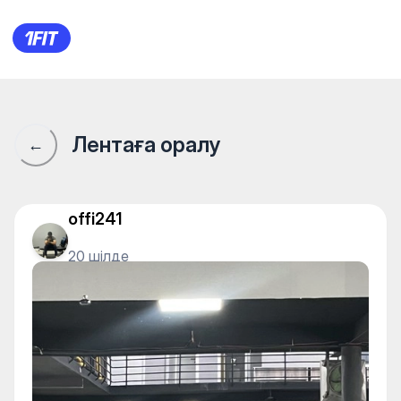
1Fit қауымдастығы · 1Fit
Лентаға оралу
←
offi241
20 шілде