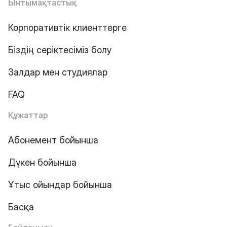
Ынтымақтастық
Корпоративтік клиенттерге
Біздің серіктесіміз болу
Залдар мен студиялар
FAQ
Құжаттар
Абонемент бойынша
Дүкен бойынша
Ұтыс ойындар бойынша
Басқа