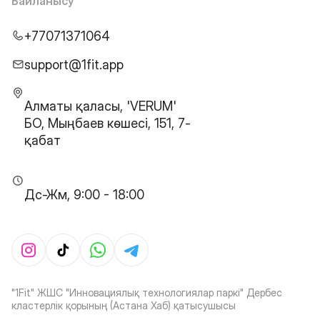
Байланысу
+77071371064
support@1fit.app
Алматы қаласы, 'VERUM'
БО, Мыңбаев көшесі, 151, 7-
қабат
Дс-Жм, 9:00 - 18:00
"1Fit" ЖШС "Инновациялық технологиялар паркі" Дербес
кластерлік қорының (Астана Хаб) қатысушысы