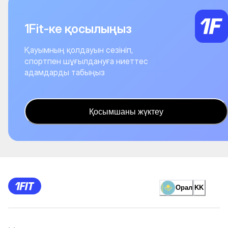
1Fit-ке қосылыңыз
Қауымның қолдауын сезініп,
спортпен шұғылдануға ниеттес
адамдарды табыңыз
Қосымшаны жүктеу
Орал
KK