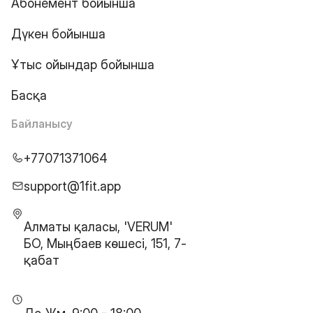
Абонемент бойынша
Дүкен бойынша
Ұтыс ойындар бойынша
Басқа
Байланысу
+77071371064
support@1fit.app
Алматы қаласы, 'VERUM'
БО, Мыңбаев көшесі, 151, 7-
қабат