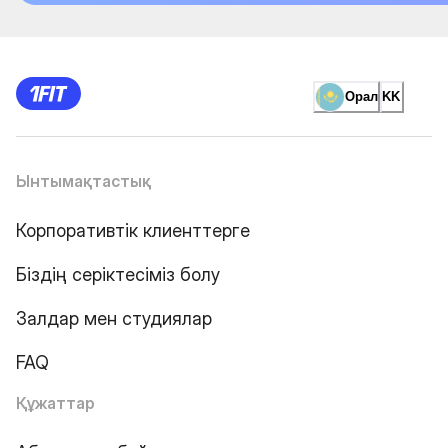
Орал
KK
Ынтымақтастық
Корпоративтік клиенттерге
Біздің серіктесіміз болу
Залдар мен студиялар
FAQ
Құжаттар