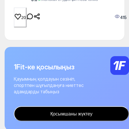
415
20
1Fit-ке қосылыңыз
Қауымның қолдауын сезініп,
спортпен шұғылдануға ниеттес
адамдарды табыңыз
Қосымшаны жүктеу