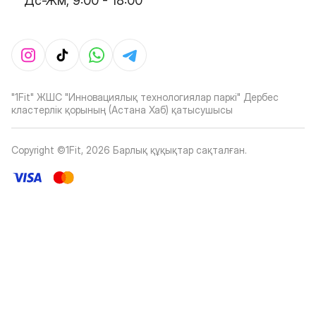
Дс-Жм, 9:00 - 18:00
"1Fit" ЖШС "Инновациялық технологиялар паркі" Дербес
кластерлік қорының (Астана Хаб) қатысушысы
Copyright ©1Fit,
2026
Барлық құқықтар сақталған
.