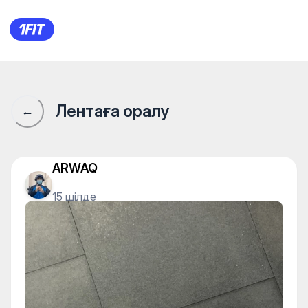
1Fit қауымдастығы · 1Fit
Лентаға оралу
←
ARWAQ
15 шілде