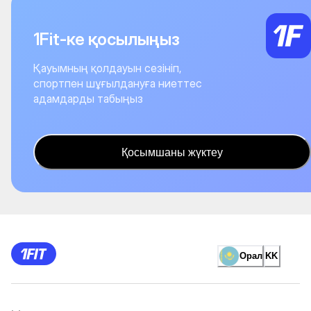
1Fit-ке қосылыңыз
Қауымның қолдауын сезініп,
спортпен шұғылдануға ниеттес
адамдарды табыңыз
Қосымшаны жүктеу
Орал
KK