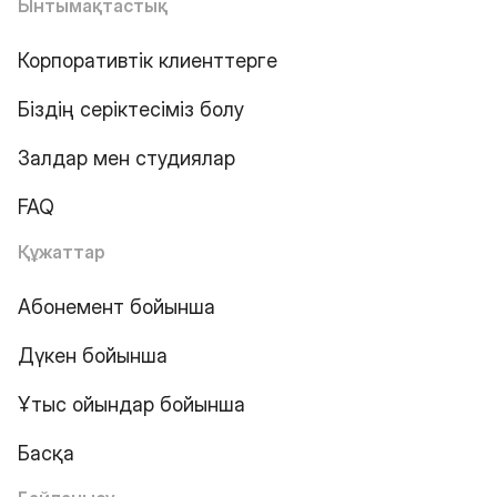
Ынтымақтастық
Корпоративтік клиенттерге
Біздің серіктесіміз болу
Залдар мен студиялар
FAQ
Құжаттар
Абонемент бойынша
Дүкен бойынша
Ұтыс ойындар бойынша
Басқа