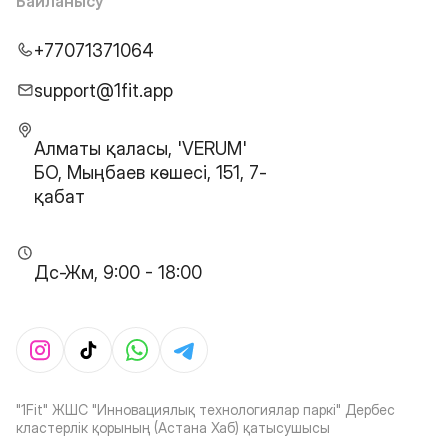
Байланысу
+77071371064
support@1fit.app
Алматы қаласы, 'VERUM'
БО, Мыңбаев көшесі, 151, 7-
қабат
Дс-Жм, 9:00 - 18:00
"1Fit" ЖШС "Инновациялық технологиялар паркі" Дербес
кластерлік қорының (Астана Хаб) қатысушысы