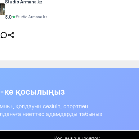
Studio Armana.kz
5.0
★
Studio Armana.kz
it-ке қосылыңыз
мның қолдауын сезініп, спортпен
лдануға ниеттес адамдарды табыңыз
Қосымшаны жүктеу