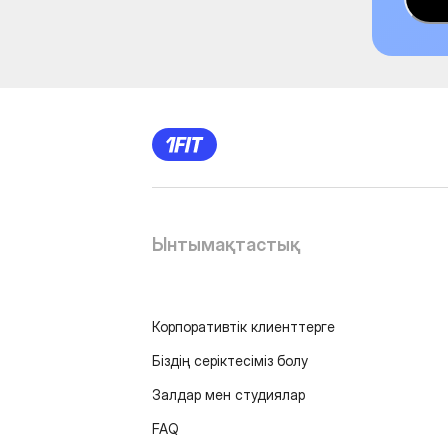
Ынтымақтастық
Корпоративтік клиенттерге
Біздің серіктесіміз болу
Залдар мен студиялар
FAQ