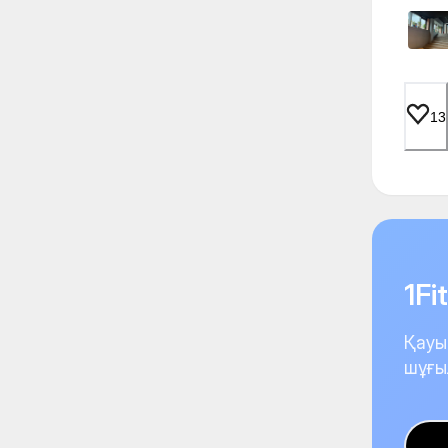
13
1F
Қауы
шұғы