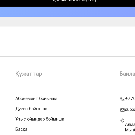
Құжаттар
Байл
Абонемент бойынша
+77
Дүкен бойынша
supp
Ұтыс ойындар бойынша
Алма
Басқа
Мыңб