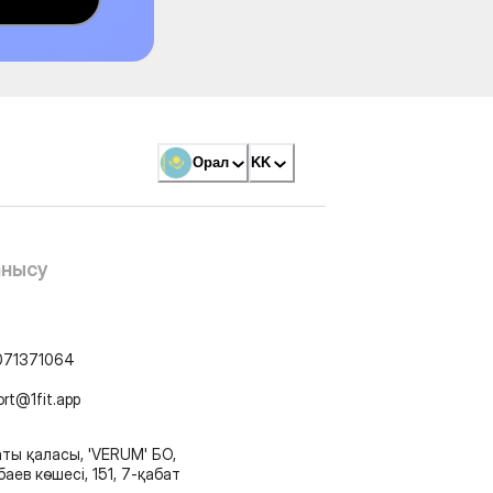
Орал
KK
анысу
071371064
ort@1fit.app
ты қаласы, 'VERUM' БО,
аев көшесі, 151, 7-қабат