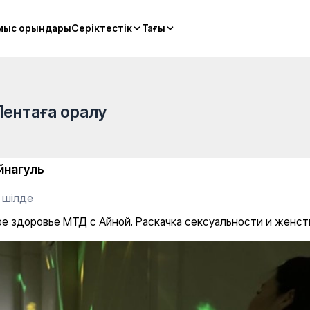
мыс орындары
мыс орындары
Серіктестік
Серіктестік
Тағы
Тағы
Лентаға оралу
йнагуль
 шілде
е здоровье МТД с Айной. Раскачка сексуальности и женст