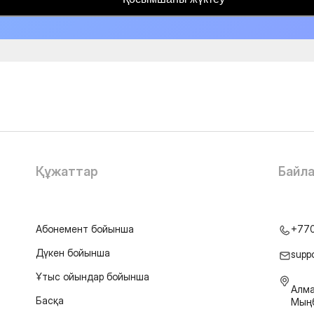
Құжаттар
Байл
Абонемент бойынша
+77
Дүкен бойынша
supp
Ұтыс ойындар бойынша
Алма
Басқа
Мыңб