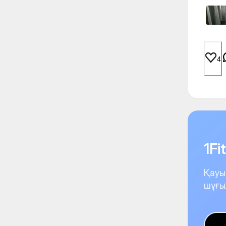
4
1F
Қауы
шұғы