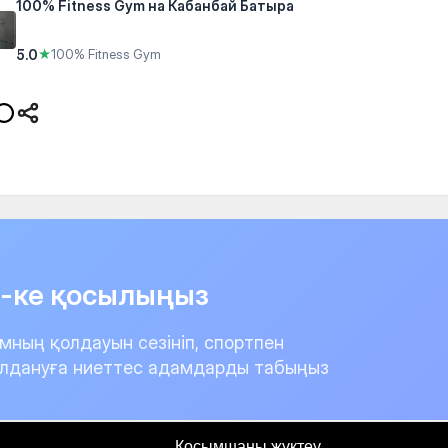
100% Fitness Gym на Кабанбай Батыра
5.0
★
100% Fitness Gym
it-ке қосылыңыз
мның қолдауын сезініп, спортпен
лдануға ниеттес адамдарды табыңыз
Қосымшаны жүктеу