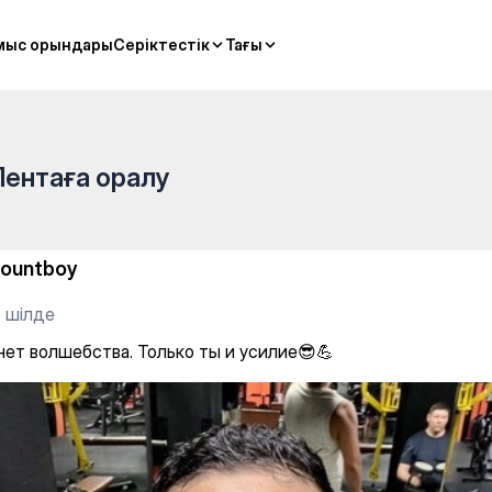
бай Батыра — Gym
мыс орындары
мыс орындары
Серіктестік
Серіктестік
Тағы
Тағы
Лентаға оралу
ountboy
4 шілде
нет волшебства. Только ты и усилие😎💪