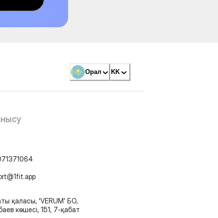
Орал
KK
анысу
071371064
ort@1fit.app
ты қаласы, 'VERUM' БО,
аев көшесі, 151, 7-қабат