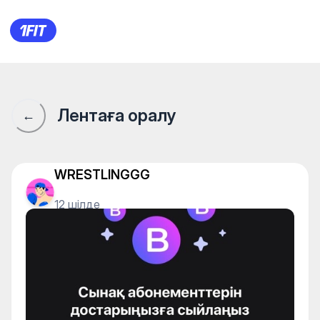
1Fit қауымдастығы · 1Fit
Лентаға оралу
←
WRESTLINGGG
12 шілде