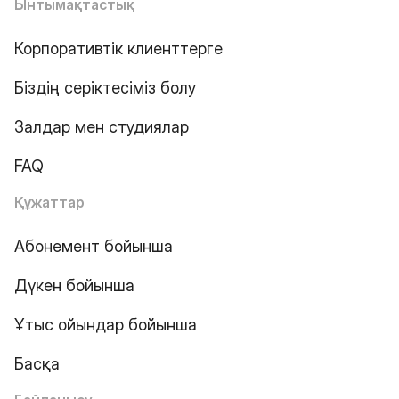
Ынтымақтастық
Корпоративтік клиенттерге
Біздің серіктесіміз болу
Залдар мен студиялар
FAQ
Құжаттар
Абонемент бойынша
Дүкен бойынша
Ұтыс ойындар бойынша
Басқа