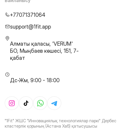
Байланысу
+77071371064
support@1fit.app
Алматы қаласы, 'VERUM'
БО, Мыңбаев көшесі, 151, 7-
қабат
Дс-Жм, 9:00 - 18:00
"1Fit" ЖШС "Инновациялық технологиялар паркі" Дербес
кластерлік қорының (Астана Хаб) қатысушысы