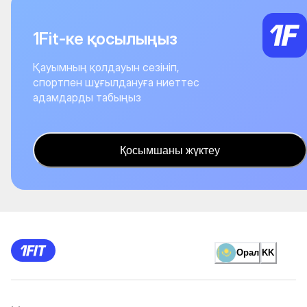
1Fit-ке қосылыңыз
Қауымның қолдауын сезініп,
спортпен шұғылдануға ниеттес
адамдарды табыңыз
Қосымшаны жүктеу
Орал
KK