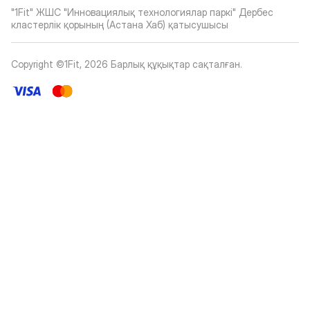
"1Fit" ЖШС "Инновациялық технологиялар паркі" Дербес
кластерлік қорының (Астана Хаб) қатысушысы
Copyright ©1Fit,
2026
Барлық құқықтар сақталған
.