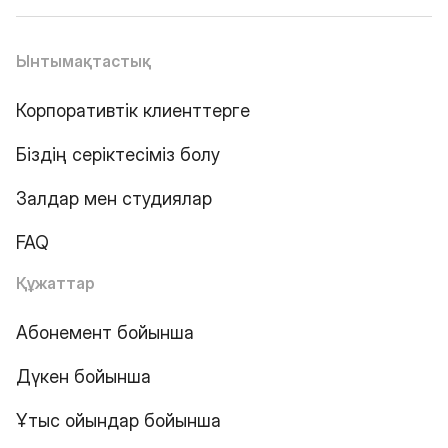
Ынтымақтастық
Корпоративтік клиенттерге
Біздің серіктесіміз болу
Залдар мен студиялар
FAQ
Құжаттар
Абонемент бойынша
Дүкен бойынша
Ұтыс ойындар бойынша