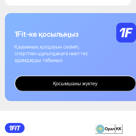
1Fit-ке қосылыңыз
Қауымның қолдауын сезініп,
спортпен шұғылдануға ниеттес
адамдарды табыңыз
Қосымшаны жүктеу
Орал
KK