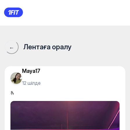
🫰
Лентаға оралу
←
Maya17
12 шілде
🫰