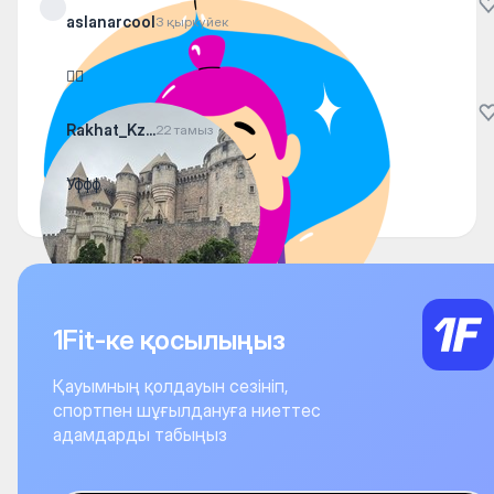
aslanarcool
3 қыркүйек
😮‍💨
Rakhat_Kz...
22 тамыз
Уффф
1Fit-ке қосылыңыз
Қауымның қолдауын сезініп,
спортпен шұғылдануға ниеттес
адамдарды табыңыз