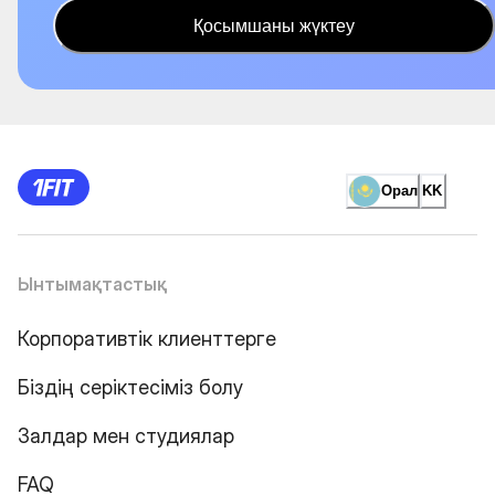
Қосымшаны жүктеу
Орал
KK
Ынтымақтастық
Корпоративтік клиенттерге
Біздің серіктесіміз болу
Залдар мен студиялар
FAQ