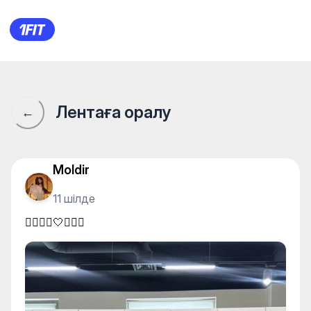
🤸🏻‍♂️✨🤍🧘🏻‍♀️
Лентаға оралу
←
Moldir
11 шілде
🤸🏻‍♂️✨🤍🧘🏻‍♀️