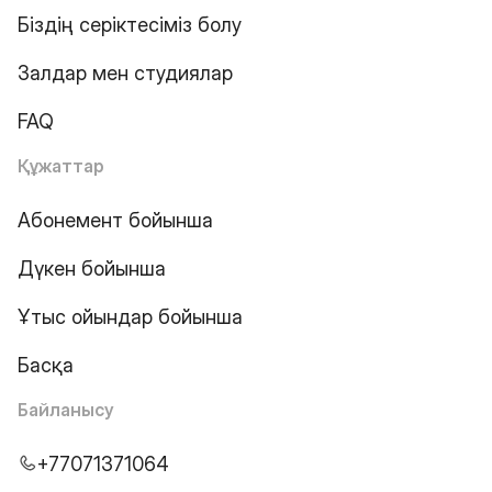
Біздің серіктесіміз болу
Залдар мен студиялар
FAQ
Құжаттар
Абонемент бойынша
Дүкен бойынша
Ұтыс ойындар бойынша
Басқа
Байланысу
+77071371064