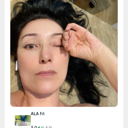
ALA fit
5.0
★
ALA fit