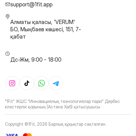
support@1fit.app
Алматы қаласы, 'VERUM'
БО, Мыңбаев көшесі, 151, 7-
қабат
Дс-Жм, 9:00 - 18:00
"1Fit" ЖШС "Инновациялық технологиялар паркі" Дербес
кластерлік қорының (Астана Хаб) қатысушысы
Copyright ©1Fit,
2026
Барлық құқықтар сақталған
.