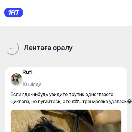
ALA fit — Yoga
Лентаға оралу
←
Rufi
10 шілде
Если где-нибудь увидите трупик одноглазого
Циклопа, не пугайтесь, это я🙈…тренировка удалась