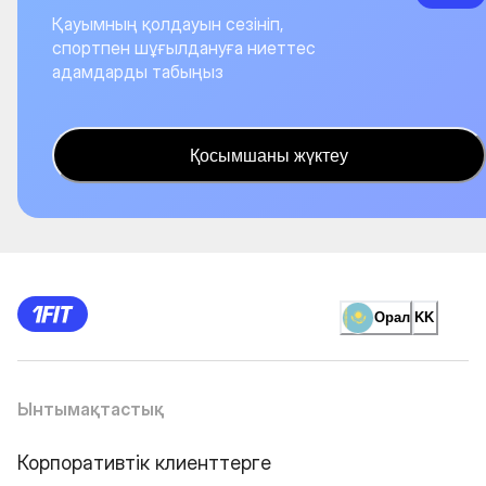
Қауымның қолдауын сезініп,
спортпен шұғылдануға ниеттес
адамдарды табыңыз
Қосымшаны жүктеу
Орал
KK
Ынтымақтастық
Корпоративтік клиенттерге