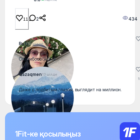
2
434
11
Rufi
13 шілде
Спасибооо😘😘😘
Qazaqmen
13 шілде
1
Даже с подбитым глазом, выглядит на миллион.
1Fit-ке қосылыңыз