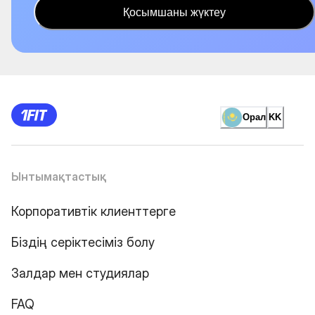
Қосымшаны жүктеу
Орал
KK
Ынтымақтастық
Корпоративтік клиенттерге
Біздің серіктесіміз болу
Залдар мен студиялар
FAQ