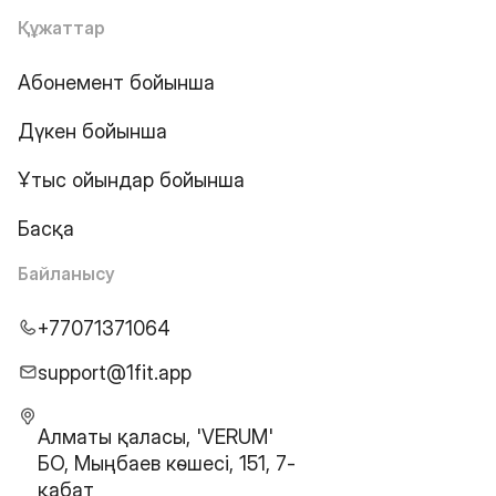
Құжаттар
Абонемент бойынша
Дүкен бойынша
Ұтыс ойындар бойынша
Басқа
Байланысу
+77071371064
support@1fit.app
Алматы қаласы, 'VERUM'
БО, Мыңбаев көшесі, 151, 7-
қабат