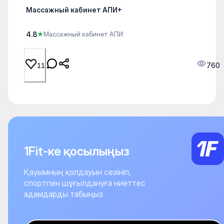
Массажный кабинет АПИ+
4.8
★
Массажный кабинет АПИ
760
11
1Fit-ке қосылыңыз
Қауымның қолдауын сезініп,
спортпен шұғылдануға ниеттес
адамдарды табыңыз