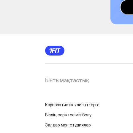
Ынтымақтастық
Корпоративтік клиенттерге
Біздің серіктесіміз болу
Залдар мен студиялар