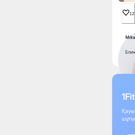
12
Mik
Блин
1F
Қауы
шұғы