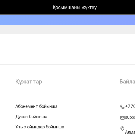
Қосымшаны жүктеу
Құжаттар
Байл
Абонемент бойынша
+77
Дүкен бойынша
supp
Ұтыс ойындар бойынша
Алма