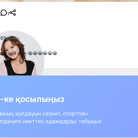
1
a05
8 шілде
 я тоже хочу 😭😭😭😭😭😭
it-ке қосылыңыз
мның қолдауын сезініп, спортпен
лдануға ниеттес адамдарды табыңыз