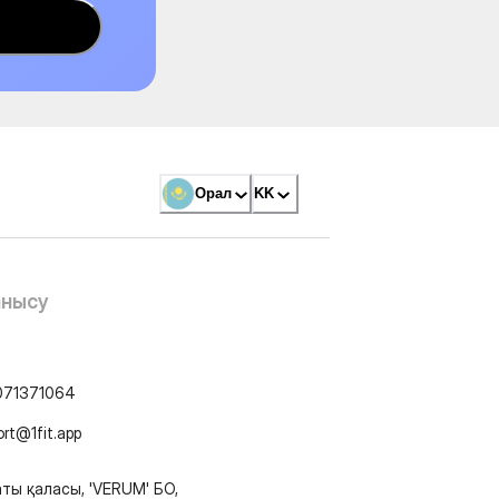
Орал
KK
анысу
071371064
ort@1fit.app
ты қаласы, 'VERUM' БО,