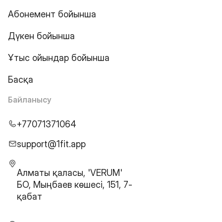
Абонемент бойынша
Дүкен бойынша
Ұтыс ойындар бойынша
Басқа
Байланысу
+77071371064
support@1fit.app
Алматы қаласы, 'VERUM'
БО, Мыңбаев көшесі, 151, 7-
қабат