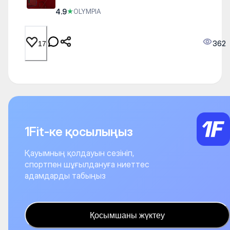
4.9
★
OLYMPIA
362
17
1Fit-ке қосылыңыз
Қауымның қолдауын сезініп,
спортпен шұғылдануға ниеттес
адамдарды табыңыз
Қосымшаны жүктеу