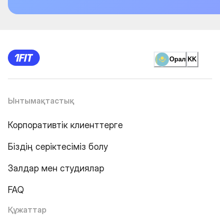
Орал
KK
Ынтымақтастық
Корпоративтік клиенттерге
Біздің серіктесіміз болу
Залдар мен студиялар
FAQ
Құжаттар