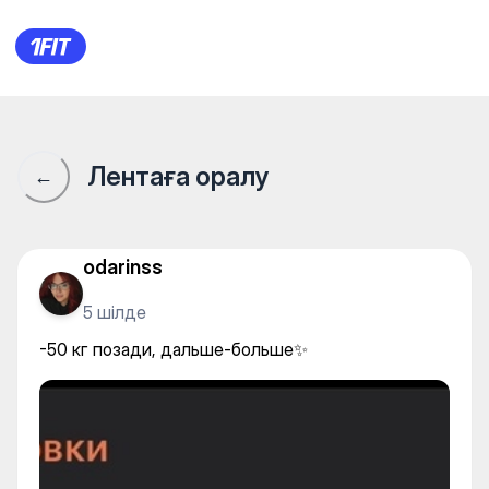
-50 кг позади, дальше-боль
Лентаға оралу
←
odarinss
5 шілде
-50 кг позади, дальше-больше✨