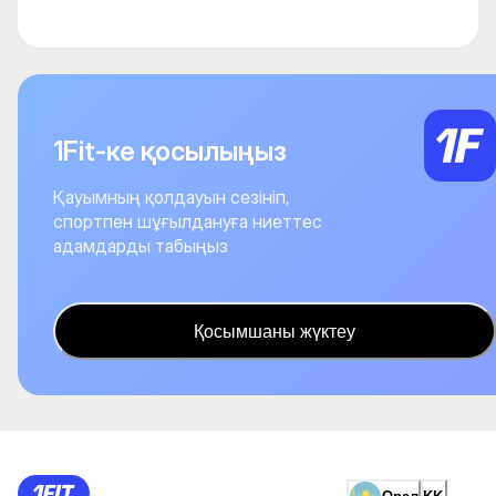
1Fit-ке қосылыңыз
Қауымның қолдауын сезініп,
спортпен шұғылдануға ниеттес
адамдарды табыңыз
Қосымшаны жүктеу