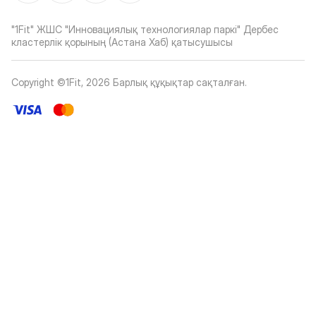
"1Fit" ЖШС "Инновациялық технологиялар паркі" Дербес
кластерлік қорының (Астана Хаб) қатысушысы
Copyright ©1Fit,
2026
Барлық құқықтар сақталған
.