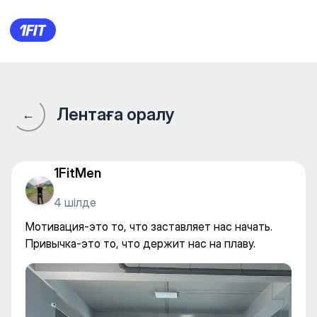
Мотивация-это то, что заста
Лентаға оралу
←
1FitMen
4 шілде
Мотивация-это то, что заставляет нас начать.
Привычка-это то, что держит нас на плаву.