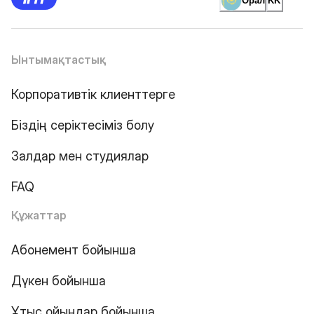
Орал
KK
Ынтымақтастық
Корпоративтік клиенттерге
Біздің серіктесіміз болу
Залдар мен студиялар
FAQ
Құжаттар
Абонемент бойынша
Дүкен бойынша
Ұтыс ойындар бойынша