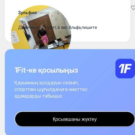
Зульфия
7 шілде
Девочки,кто ходит в зал Альфа,пишите
1Fit-ке қосылыңыз
Қауымның қолдауын сезініп,
спортпен шұғылдануға ниеттес
адамдарды табыңыз
Қосымшаны жүктеу