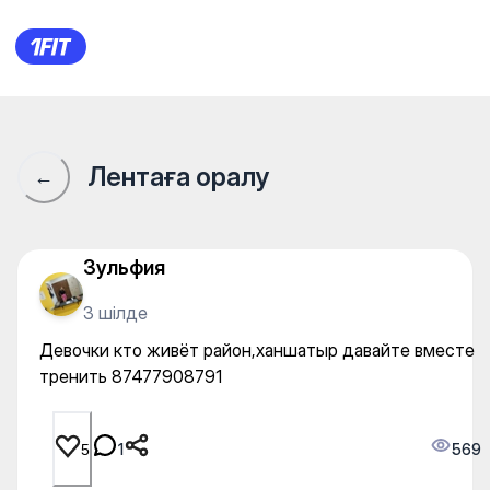
Девочки кто живёт район,х
Лентаға оралу
←
Зульфия
3 шілде
Девочки кто живёт район,ханшатыр давайте вместе
тренить 87477908791
1
569
5