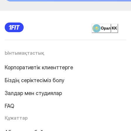
Орал
KK
Ынтымақтастық
Корпоративтік клиенттерге
Біздің серіктесіміз болу
Залдар мен студиялар
FAQ
Құжаттар