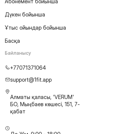
Абонемент бойынша
Дүкен бойынша
Ұтыс ойындар бойынша
Басқа
Байланысу
+77071371064
support@1fit.app
Алматы қаласы, 'VERUM'
БО, Мыңбаев көшесі, 151, 7-
қабат