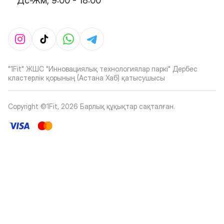
Дс-Жм, 9:00 - 18:00
"1Fit" ЖШС "Инновациялық технологиялар паркі" Дербес
кластерлік қорының (Астана Хаб) қатысушысы
Copyright ©1Fit,
2026
Барлық құқықтар сақталған
.