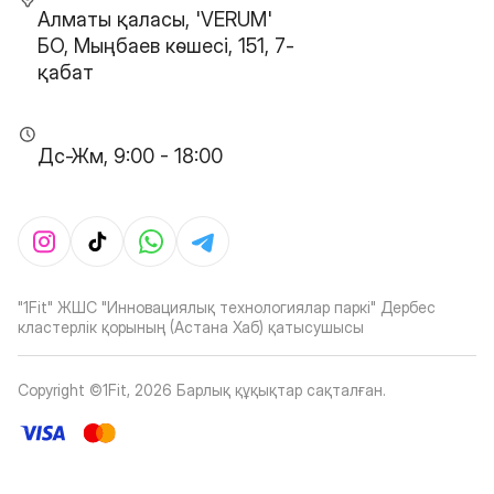
Алматы қаласы, 'VERUM'
БО, Мыңбаев көшесі, 151, 7-
қабат
Дс-Жм, 9:00 - 18:00
"1Fit" ЖШС "Инновациялық технологиялар паркі" Дербес
кластерлік қорының (Астана Хаб) қатысушысы
Copyright ©1Fit,
2026
Барлық құқықтар сақталған
.