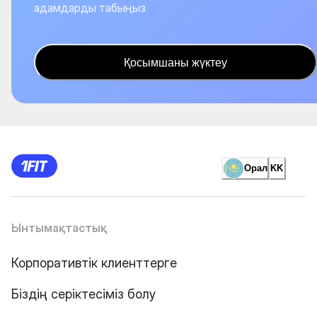
адамдарды табыңыз
Қосымшаны жүктеу
Орал
KK
Ынтымақтастық
Корпоративтік клиенттерге
Біздің серіктесіміз болу