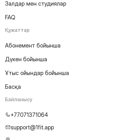
Залдар мен студиялар
FAQ
Құжаттар
Абонемент бойынша
Дүкен бойынша
Ұтыс ойындар бойынша
Басқа
Байланысу
+77071371064
support@1fit.app