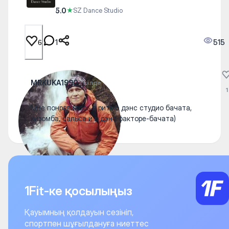
5.0
★
SZ Dance Studio
1
515
6
MRKUKA1990
2 шілде
1
Мне понравилось в ритмо дэнс студио бачата,
кизомба, сальса и в дэнс факторе-бачата)
1Fit-ке қосылыңыз
Қауымның қолдауын сезініп,
спортпен шұғылдануға ниеттес