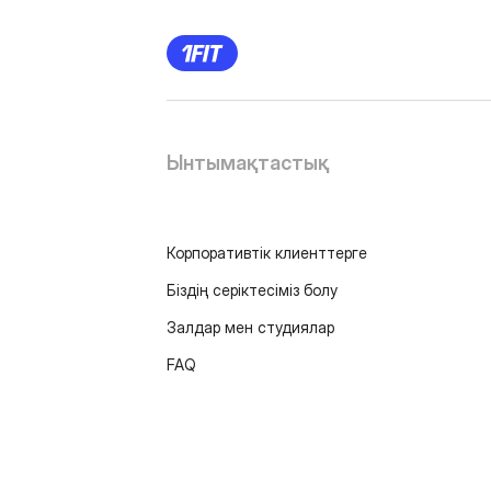
Ынтымақтастық
Корпоративтік клиенттерге
Біздің серіктесіміз болу
Залдар мен студиялар
FAQ