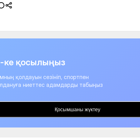
it-ке қосылыңыз
мның қолдауын сезініп, спортпен
лдануға ниеттес адамдарды табыңыз
Қосымшаны жүктеу