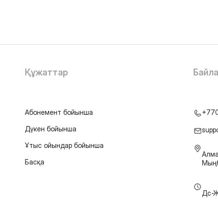
Құжаттар
Байл
Абонемент бойынша
+77
Дүкен бойынша
supp
Ұтыс ойындар бойынша
Алма
Басқа
Мыңб
Дс-Ж