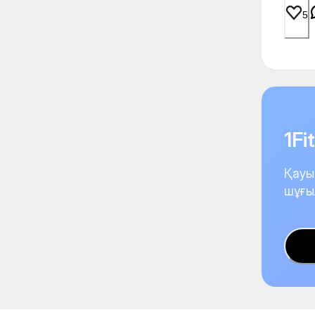
5
1F
Қауы
шұғы