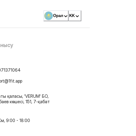
Орал
KK
анысу
071371064
ort@1fit.app
ты қаласы, 'VERUM' БО,
аев көшесі, 151, 7-қабат
м, 9:00 - 18:00