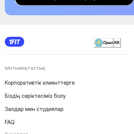
Орал
KK
Ынтымақтастық
Корпоративтік клиенттерге
Біздің серіктесіміз болу
Залдар мен студиялар
FAQ