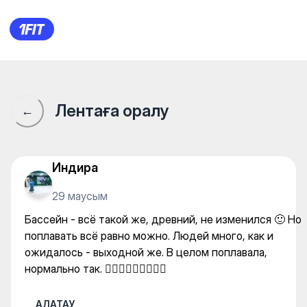
АЛАТАУ — Gym
Лентаға оралу
←
Индира
29 маусым
Бассейн - всё такой же, древний, не изменился 🙂 Но
поплавать всё равно можно. Людей много, как и
ожидалось - выходной же. В целом поплавала,
нормально так. 🏊🏼‍♀️🏊🏼‍♀️🏊🏼‍♀️
АЛАТАУ