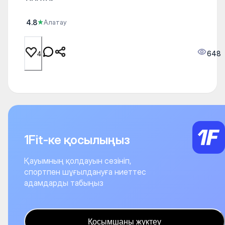
4.8
★
Алатау
648
4
1Fit-ке қосылыңыз
Қауымның қолдауын сезініп,
спортпен шұғылдануға ниеттес
адамдарды табыңыз
Қосымшаны жүктеу