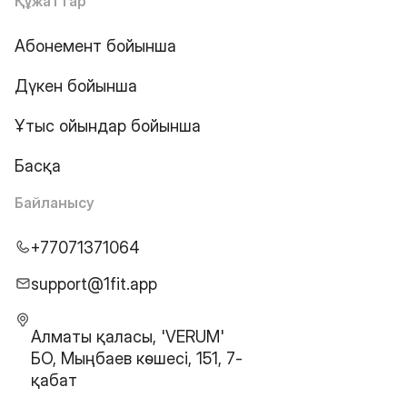
Құжаттар
Абонемент бойынша
Дүкен бойынша
Ұтыс ойындар бойынша
Басқа
Байланысу
+77071371064
support@1fit.app
Алматы қаласы, 'VERUM'
БО, Мыңбаев көшесі, 151, 7-
қабат