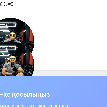
2
ныш
17 шілде
какие горы ходите?
ныш
16 шілде
тка❤️‍🔥
it-ке қосылыңыз
мның қолдауын сезініп, спортпен