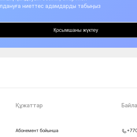
лдануға ниеттес адамдарды табыңыз
Қосымшаны жүктеу
Құжаттар
Байл
Абонемент бойынша
+77