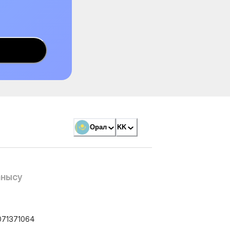
Орал
KK
анысу
071371064