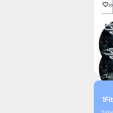
10
Қуа
А в 
Қуа
Красо
1F
Қауы