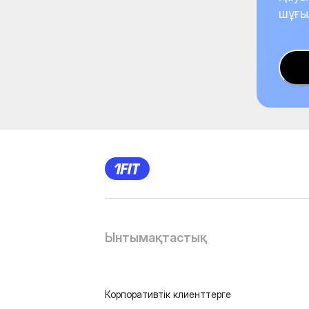
шұғы
Ынтымақтастық
Корпоративтік клиенттерге