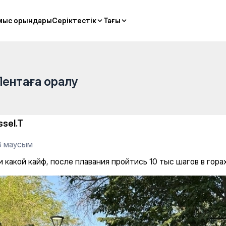
лавания пройтись 10 тыс шаг
мыс орындары
мыс орындары
Серіктестік
Серіктестік
Тағы
Тағы
Лентаға оралу
ssel.T
8 маусым
 какой кайф, после плавания пройтись 10 тыс шагов в гора