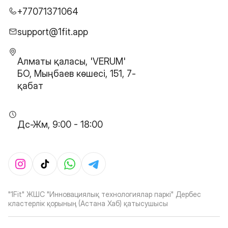
+77071371064
support@1fit.app
Алматы қаласы, 'VERUM'
БО, Мыңбаев көшесі, 151, 7-
қабат
Дс-Жм, 9:00 - 18:00
"1Fit" ЖШС "Инновациялық технологиялар паркі" Дербес
кластерлік қорының (Астана Хаб) қатысушысы