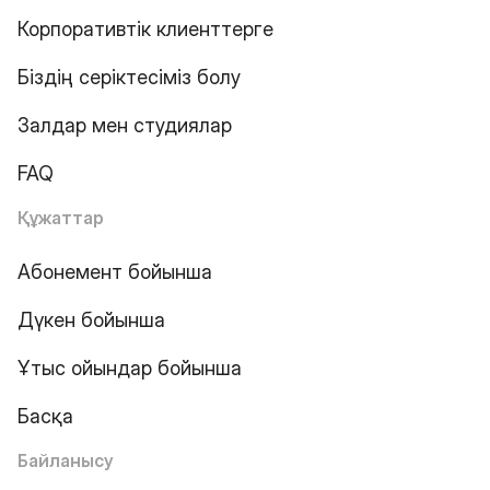
Корпоративтік клиенттерге
Біздің серіктесіміз болу
Залдар мен студиялар
FAQ
Құжаттар
Абонемент бойынша
Дүкен бойынша
Ұтыс ойындар бойынша
Басқа
Байланысу