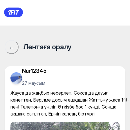
Посейдон — Water sports
Лентаға оралу
←
Nur12345
27 маусым
Жауса да жаңбыр нөсерлеп, Соқса да дауыл
кенеттен, Берілме досым ешқашан Жаттығу жаса 1fit-
пен! Телепонға үңіліп Өткізбе бос 1 күнді, Сонша
ақшаға сатып ап, Ерініп қалсаң біртүрлі