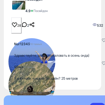
4.9
★
Посейдон
2
532
28
Nur12345
10 тамыз
Здравствуйте, добро пожаловать в осень онда)
SSiko
10 тамыз
Я в Актобе, как вам бассейн? 25 метров