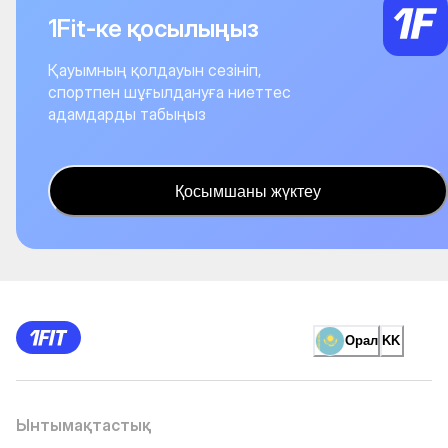
1Fit-ке қосылыңыз
Қауымның қолдауын сезініп,
спортпен шұғылдануға ниеттес
адамдарды табыңыз
Қосымшаны жүктеу
Орал
KK
Ынтымақтастық