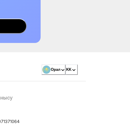
Орал
KK
анысу
071371064