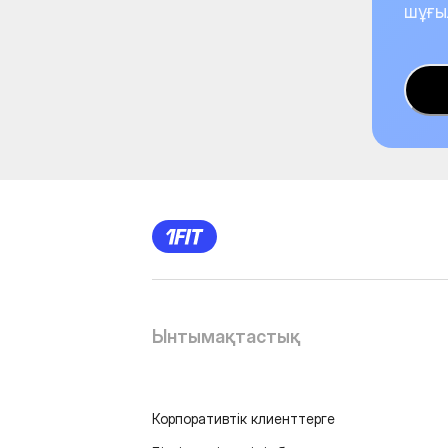
шұғы
Ынтымақтастық
Корпоративтік клиенттерге