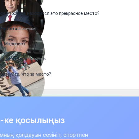
ое утро! Где находится это прекрасное место?
Pantera
25 маусым
ol. Мадениет
a_Lamasheva
25 маусым
вствуйте, что за место?
it-ке қосылыңыз
мның қолдауын сезініп, спортпен