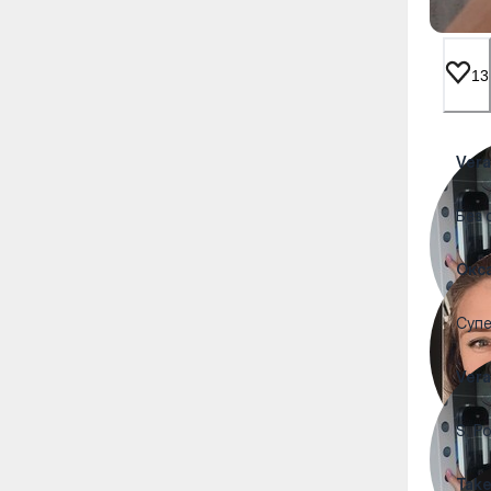
13
Vera
Без 
Окс
Супе
Vera
S. P
Tak