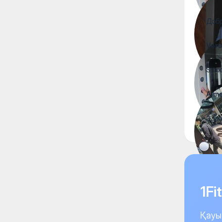
Добр
Vera
S.po
Alm
Здра
1F
Қауы