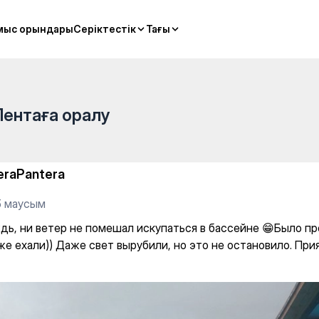
ал искупаться в бассейне 😁
мыс орындары
мыс орындары
Серіктестік
Серіктестік
Тағы
Тағы
Лентаға оралу
eraPantera
5 маусым
дь, ни ветер не помешал искупаться в бассейне 😁Было пр
 же ехали)) Даже свет вырубили, но это не остановило. Пр