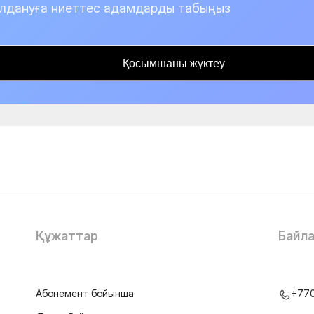
лдануға ниеттес адамдарды табыңыз
Қосымшаны жүктеу
Құжаттар
Байл
Абонемент бойынша
+77