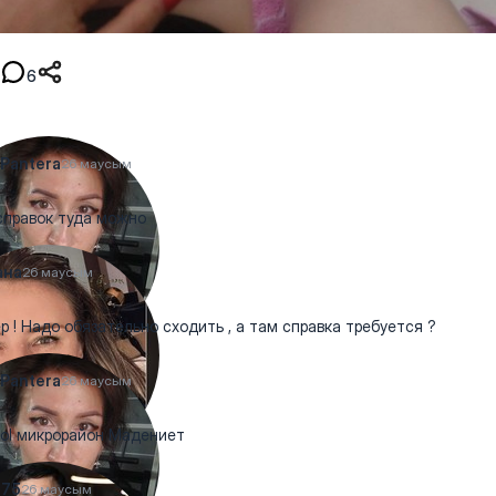
6
Pantera
26 маусым
справок туда можно
ана
26 маусым
р ! Надо обязательно сходить , а там справка требуется ?
Pantera
26 маусым
ool микрорайон Мадениет
e75
26 маусым