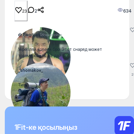
2
634
23
dr.Baqitjan
29 қыркүйек
Укрепляй колени бро! Этот снаряд может
травмировать, не дай Бог.
_shomakov_
26 маусым
2
Тигр
1Fit-ке қосылыңыз