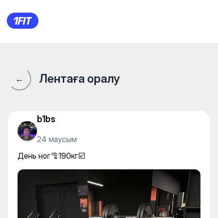
100% Fitness Gym на Макатаев
Лентаға оралу
←
b1bs
24 маусым
День ног🦿190кг☑️