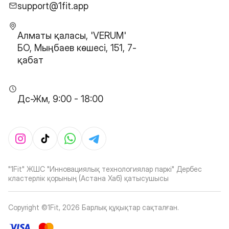
support@1fit.app
Алматы қаласы, 'VERUM'
БО, Мыңбаев көшесі, 151, 7-
қабат
Дс-Жм, 9:00 - 18:00
"1Fit" ЖШС "Инновациялық технологиялар паркі" Дербес
кластерлік қорының (Астана Хаб) қатысушысы
Copyright ©1Fit,
2026
Барлық құқықтар сақталған
.