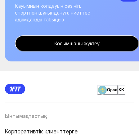
Қауымның қолдауын сезініп,
спортпен шұғылдануға ниеттес
адамдарды табыңыз
Қосымшаны жүктеу
Орал
KK
Ынтымақтастық
Корпоративтік клиенттерге