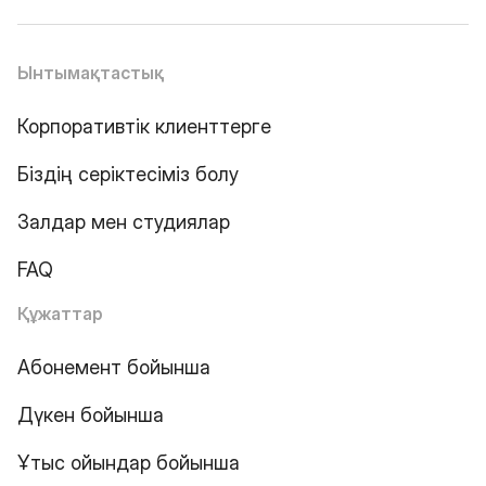
Ынтымақтастық
Корпоративтік клиенттерге
Біздің серіктесіміз болу
Залдар мен студиялар
FAQ
Құжаттар
Абонемент бойынша
Дүкен бойынша
Ұтыс ойындар бойынша