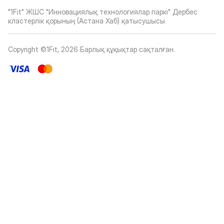
"1Fit" ЖШС "Инновациялық технологиялар паркі" Дербес
кластерлік қорының (Астана Хаб) қатысушысы
Copyright ©1Fit,
2026
Барлық құқықтар сақталған
.