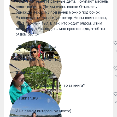
«Ходят по планете раненые дети. Покупают мебель,
солят кабачок. Детям очень важно Отыскать
однажды Тех, кому под вечер можно под бочок.
Раненые дети Ненавидят ветер, Не выносят ссоры,
ищут прочный тыл. В тех, кто ходит рядом, Этим
детям надо Разглядеть ‘мне просто надо, чтоб ты
рядом был…»
_Zhaskairat_
24 маусым
1
УЙТИ ЧТОБЫ ВЫРАСТИ..))
Gulshat.
24 маусым
1
Подскажите пожалуйста что за книга?
Gaukhar_KS
24 маусым
2
И на самом интересном месте)