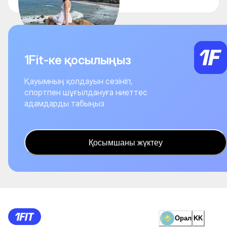
1Fit-ке қосылыңыз
Қауымның қолдауын сезініп,
спортпен шұғылдануға ниеттес
адамдарды табыңыз
Қосымшаны жүктеу
Орал
KK