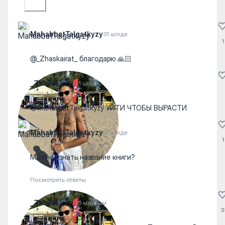
MahabbatTalgatkyzy
31 шілде
1
@_Zhaskairat_ благодарю 🙏🏻
_Zhaskairat_
31 шілде
@MahabbatTalgatkyzy УЙТИ ЧТОБЫ ВЫРАСТИ
MahabbatTalgatkyzy
31 шілде
1
Можно узнать название книги?
Посмотреть ответы
_Zhaskairat_
25 маусым
3