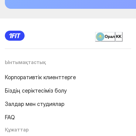
Орал
KK
Ынтымақтастық
Корпоративтік клиенттерге
Біздің серіктесіміз болу
Залдар мен студиялар
FAQ
Құжаттар