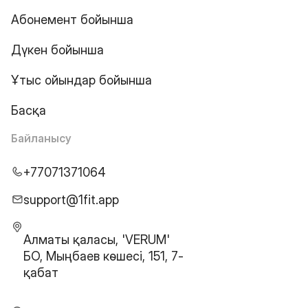
Абонемент бойынша
Дүкен бойынша
Ұтыс ойындар бойынша
Басқа
Байланысу
+77071371064
support@1fit.app
Алматы қаласы, 'VERUM'
БО, Мыңбаев көшесі, 151, 7-
қабат