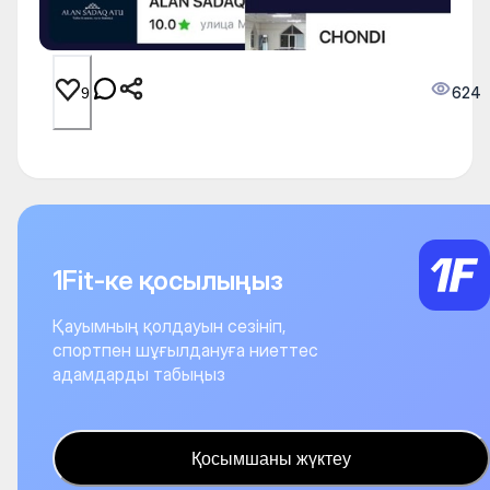
624
9
1Fit-ке қосылыңыз
Қауымның қолдауын сезініп,
спортпен шұғылдануға ниеттес
адамдарды табыңыз
Қосымшаны жүктеу