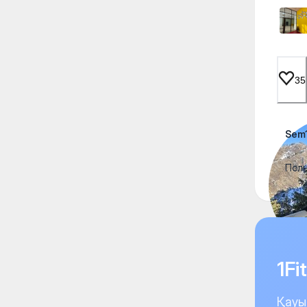
35
Sem
Полн
1F
Қауы