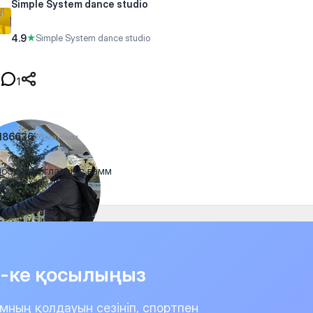
Simple System dance studio
4.9
★
Simple System dance studio
1
186636
26 маусым
остью согласен с вамм
it-ке қосылыңыз
мның қолдауын сезініп, спортпен