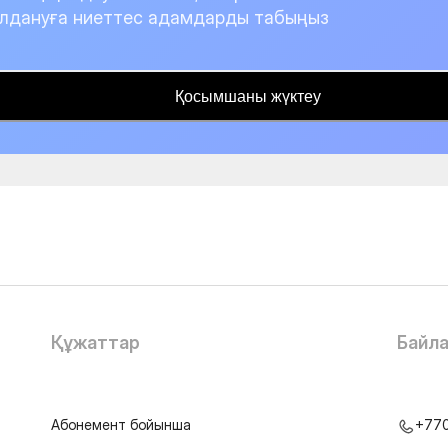
лдануға ниеттес адамдарды табыңыз
Қосымшаны жүктеу
Құжаттар
Байл
Абонемент бойынша
+77