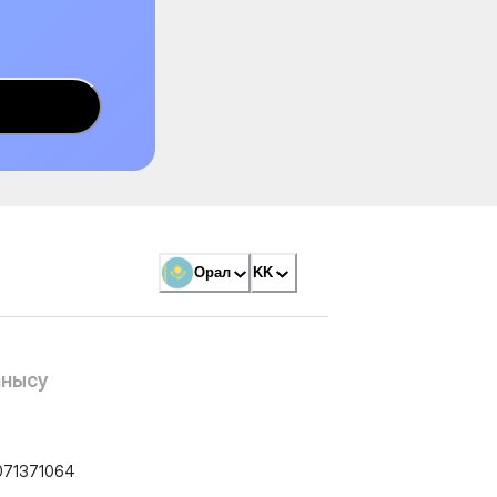
Орал
KK
анысу
071371064