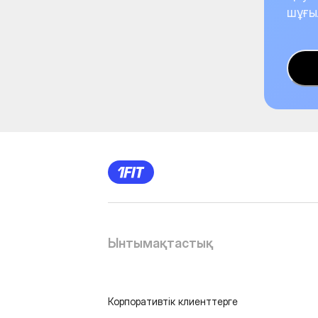
шұғы
Ынтымақтастық
Корпоративтік клиенттерге