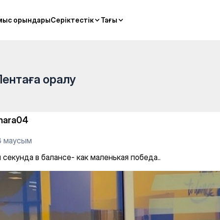
— Hatha-yoga
мыс орындары
мыс орындары
Серіктестік
Серіктестік
Тағы
Тағы
Лентаға оралу
nara04
3 маусым
секунда в балансе- как маленькая победа..