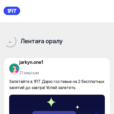
Залетайте в 1FIT Дарю госте
Лентаға оралу
←
jarkyn.one1
21 маусым
Залетайте в 1FIT Дарю гостевые на 2 бесплатных
занятий до завтра! Успей залететь