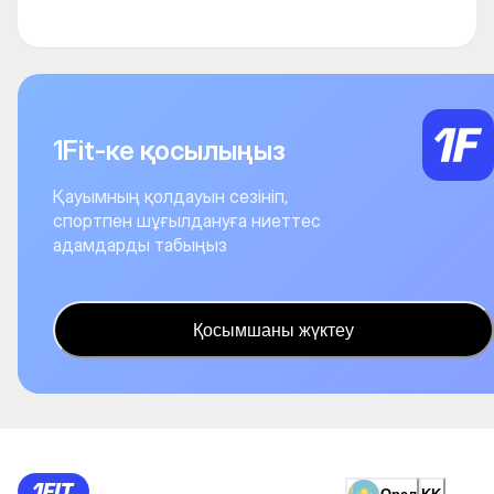
1Fit-ке қосылыңыз
Қауымның қолдауын сезініп,
спортпен шұғылдануға ниеттес
адамдарды табыңыз
Қосымшаны жүктеу