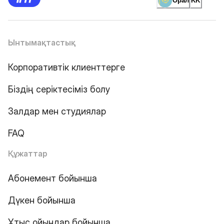
Орал
KK
Ынтымақтастық
Корпоративтік клиенттерге
Біздің серіктесіміз болу
Залдар мен студиялар
FAQ
Құжаттар
Абонемент бойынша
Дүкен бойынша
Ұтыс ойындар бойынша