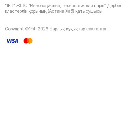
"1Fit" ЖШС "Инновациялық технологиялар паркі" Дербес
кластерлік қорының (Астана Хаб) қатысушысы
Copyright ©1Fit,
2026
Барлық құқықтар сақталған
.