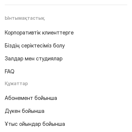
Ынтымақтастық
Корпоративтік клиенттерге
Біздің серіктесіміз болу
Залдар мен студиялар
FAQ
Құжаттар
Абонемент бойынша
Дүкен бойынша
Ұтыс ойындар бойынша