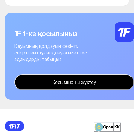
1Fit-ке қосылыңыз
Қауымның қолдауын сезініп,
спортпен шұғылдануға ниеттес
адамдарды табыңыз
Қосымшаны жүктеу
Орал
KK