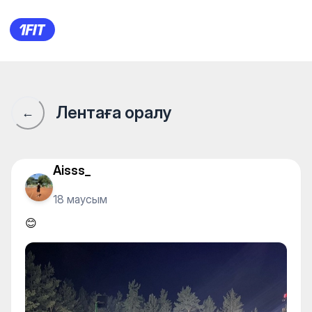
😊
Лентаға оралу
←
Aisss_
18 маусым
😊