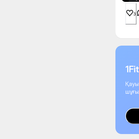
3
1F
Қауы
шұғы