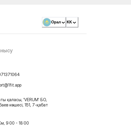
Орал
KK
анысу
071371064
ort@1fit.app
ты қаласы, 'VERUM' БО,
аев көшесі, 151, 7-қабат
м, 9:00 - 18:00