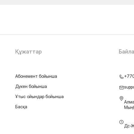
Құжаттар
Байл
Абонемент бойынша
+77
Дүкен бойынша
supp
Ұтыс ойындар бойынша
Алма
Басқа
Мыңб
Дс-Ж