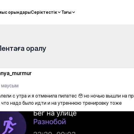
нила пилатес 🥹 но ночью вы
мыс орындары
мыс орындары
Серіктестік
Серіктестік
Тағы
Тағы
Лентаға оралу
anya_murmur
3 маусым
лели с утра и я отменила пилатес 🥹 но ночью вышли на пр
, что надо было идти и на утреннюю тренировку тоже