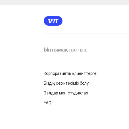
Ынтымақтастық
Корпоративтік клиенттерге
Біздің серіктесіміз болу
Залдар мен студиялар
FAQ