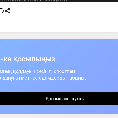
it-ке қосылыңыз
мның қолдауын сезініп, спортпен
лдануға ниеттес адамдарды табыңыз
Қосымшаны жүктеу