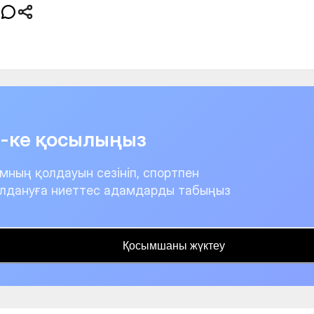
it-ке қосылыңыз
мның қолдауын сезініп, спортпен
лдануға ниеттес адамдарды табыңыз
Қосымшаны жүктеу