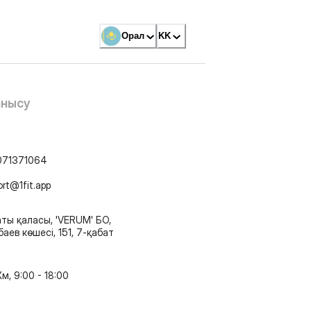
Орал
KK
анысу
071371064
ort@1fit.app
ты қаласы, 'VERUM' БО,
аев көшесі, 151, 7-қабат
м, 9:00 - 18:00