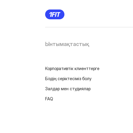
Ынтымақтастық
Корпоративтік клиенттерге
Біздің серіктесіміз болу
Залдар мен студиялар
FAQ