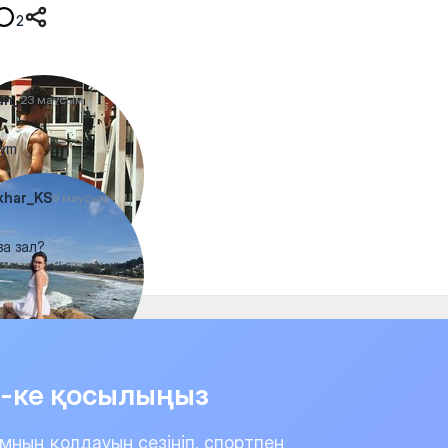
2
an_
23 маусым
Gym
khar_KS
8 маусым
за зал?
it-ке қосылыңыз
мның қолдауын сезініп, спортпен