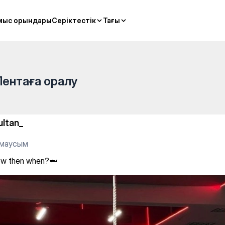
мыс орындары
мыс орындары
Серіктестік
Серіктестік
Тағы
Тағы
Лентаға оралу
ultan_
 маусым
now then when?🦈