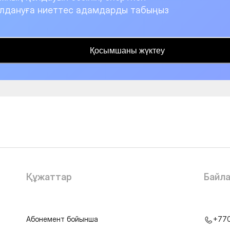
лдануға ниеттес адамдарды табыңыз
Қосымшаны жүктеу
Құжаттар
Байл
Абонемент бойынша
+77