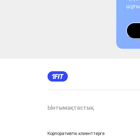
шұғы
Ынтымақтастық
Корпоративтік клиенттерге