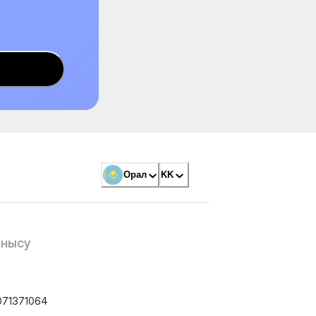
Орал
KK
анысу
071371064