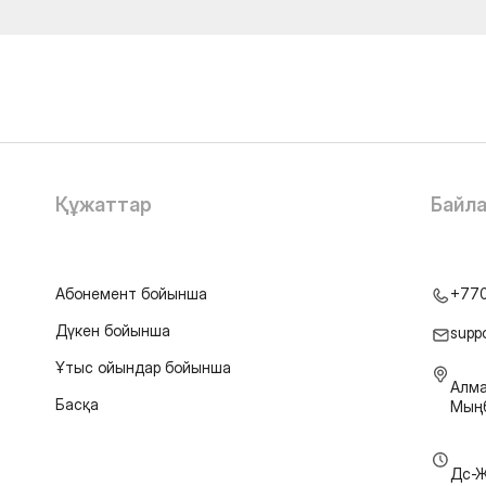
Құжаттар
Байл
Абонемент бойынша
+77
Дүкен бойынша
supp
Ұтыс ойындар бойынша
Алма
Басқа
Мыңб
Дс-Ж