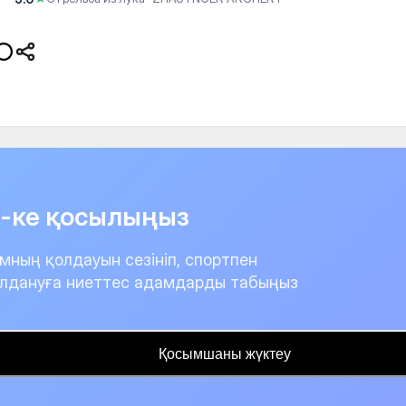
it-ке қосылыңыз
мның қолдауын сезініп, спортпен
лдануға ниеттес адамдарды табыңыз
Қосымшаны жүктеу