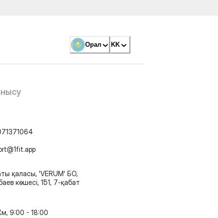
Орал
KK
анысу
071371064
ort@1fit.app
ты қаласы, 'VERUM' БО,
аев көшесі, 151, 7-қабат
м, 9:00 - 18:00