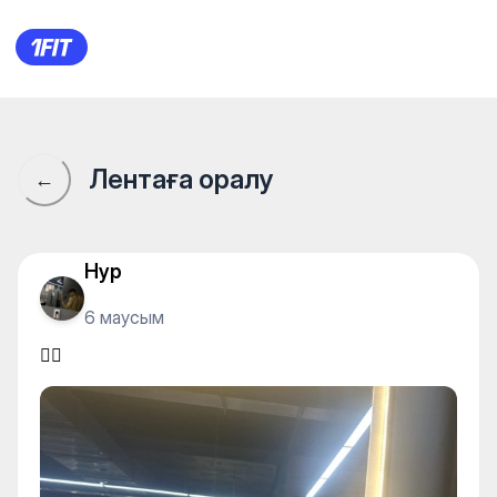
😮‍💨
Лентаға оралу
←
Нур
6 маусым
😮‍💨