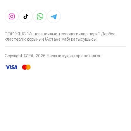
"1Fit" ЖШС "Инновациялық технологиялар паркі" Дербес
кластерлік қорының (Астана Хаб) қатысушысы
Copyright ©1Fit,
2026
Барлық құқықтар сақталған
.