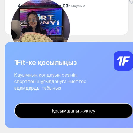
Aruzhan__Kairatkyzy_03
6 маусым
Что за Шварц негер
1Fit-ке қосылыңыз
Қауымның қолдауын сезініп,
спортпен шұғылдануға ниеттес
адамдарды табыңыз
Қосымшаны жүктеу