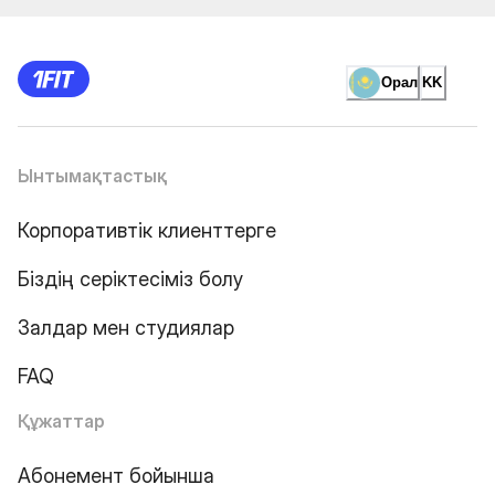
Орал
KK
Ынтымақтастық
Корпоративтік клиенттерге
Біздің серіктесіміз болу
Залдар мен студиялар
FAQ
Құжаттар
Абонемент бойынша