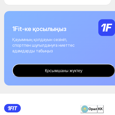
1Fit-ке қосылыңыз
Қауымның қолдауын сезініп,
спортпен шұғылдануға ниеттес
адамдарды табыңыз
Қосымшаны жүктеу
Орал
KK