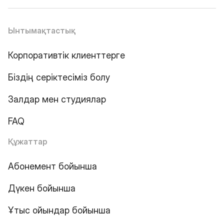
Ынтымақтастық
Корпоративтік клиенттерге
Біздің серіктесіміз болу
Залдар мен студиялар
FAQ
Құжаттар
Абонемент бойынша
Дүкен бойынша
Ұтыс ойындар бойынша