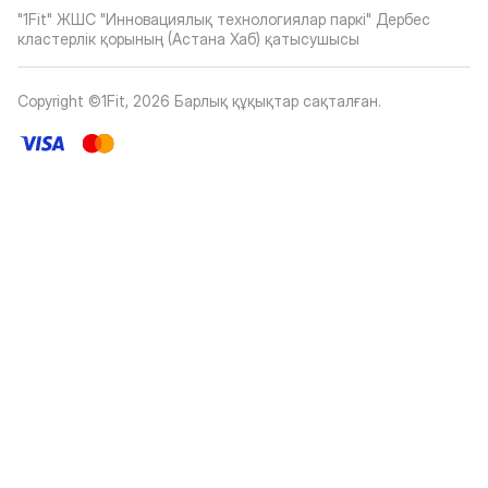
"1Fit" ЖШС "Инновациялық технологиялар паркі" Дербес
кластерлік қорының (Астана Хаб) қатысушысы
Copyright ©1Fit,
2026
Барлық құқықтар сақталған
.