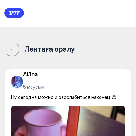
Ну сегодня можно и расслаб
Лентаға оралу
←
Al3na
5 маусым
Ну сегодня можно и расслабиться наконец 😋