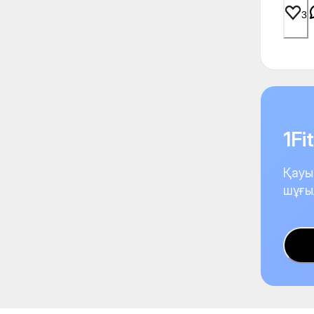
3
1F
Қауы
шұғы