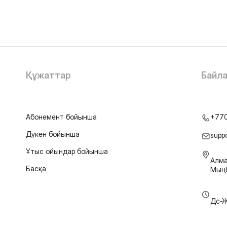
Құжаттар
Байл
Абонемент бойынша
+77
Дүкен бойынша
supp
Ұтыс ойындар бойынша
Алма
Басқа
Мыңб
Дс-Ж