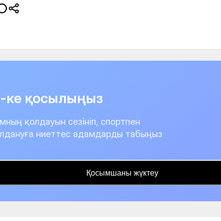
it-ке қосылыңыз
мның қолдауын сезініп, спортпен
лдануға ниеттес адамдарды табыңыз
Қосымшаны жүктеу