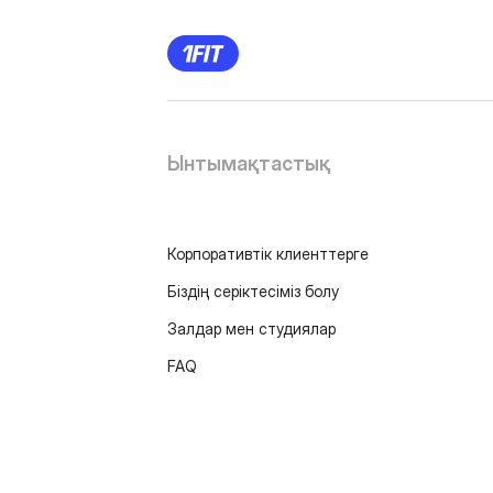
Ынтымақтастық
Корпоративтік клиенттерге
Біздің серіктесіміз болу
Залдар мен студиялар
FAQ