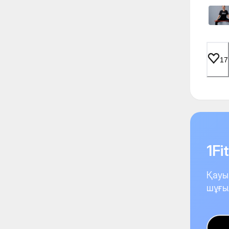
17
1F
Қауы
шұғы