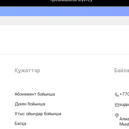
Құжаттар
Байл
Абонемент бойынша
+77
Дүкен бойынша
supp
Ұтыс ойындар бойынша
Алма
Басқа
Мыңб