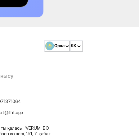
Орал
KK
анысу
071371064
ort@1fit.app
ты қаласы, 'VERUM' БО,
аев көшесі, 151, 7-қабат