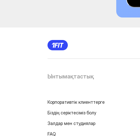
Ынтымақтастық
Корпоративтік клиенттерге
Біздің серіктесіміз болу
Залдар мен студиялар
FAQ