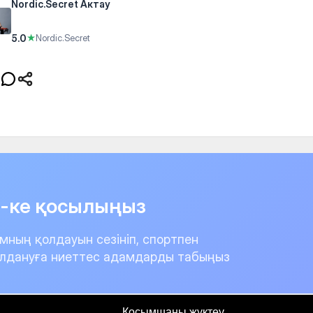
Nordic.Secret Актау
5.0
★
Nordic.Secret
it-ке қосылыңыз
мның қолдауын сезініп, спортпен
лдануға ниеттес адамдарды табыңыз
Қосымшаны жүктеу